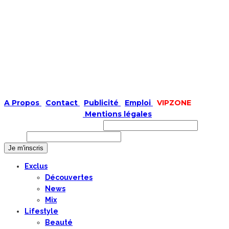
A Propos
|
Contact
|
Publicité
|
Emploi
|
VIPZONE
COPYRIGHT © 2019 |
Mentions légales
Prénom ou nom complet
Email
Exclus
Découvertes
News
Mix
Lifestyle
Beauté