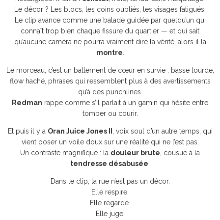
Le décor ? Les blocs, les coins oubliés, les visages fatigués.
Le clip avance comme une balade guidée par quelqu’un qui
connaît trop bien chaque fissure du quartier — et qui sait
qu’aucune caméra ne pourra vraiment dire la vérité, alors il la
montre
.
Le morceau, c’est un battement de cœur en survie : basse lourde,
flow haché, phrases qui ressemblent plus à des avertissements
qu’à des punchlines.
Redman
rappe comme s’il parlait à un gamin qui hésite entre
tomber ou courir.
Et puis il y a
Oran Juice Jones II
, voix soul d’un autre temps, qui
vient poser un voile doux sur une réalité qui ne l’est pas.
Un contraste magnifique : la
douleur brute
, cousue à la
tendresse désabusée
.
Dans le clip, la rue n’est pas un décor.
Elle respire.
Elle regarde.
Elle juge.