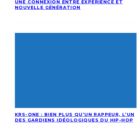
UNE CONNEXION ENTRE EXPÉRIENCE ET
NOUVELLE GÉNÉRATION
KRS-ONE : BIEN PLUS QU’UN RAPPEUR, L’UN
DES GARDIENS IDÉOLOGIQUES DU HIP-HOP