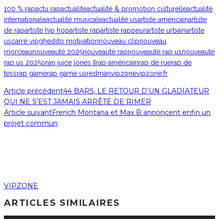
100 % rap
actu rap
actualité
actualité & promotion culturelle
actualité
internationale
actualité musicale
actualité us
artiste américain
artiste
de rap
artiste hip hop
artiste rap
artiste rappeur
artiste urbain
artiste
us
carré vip
gheddo motivation
nouveau clip
nouveau
morceau
nouveauté 2025
nouveauté rap
nouveauté rap us
nouveauté
rap us 2025
oran juice jones II
rap américain
rap de rue
rap de
tess
rap game
rap game us
redman
vipzone
vipzone.fr
Article précédent
44 BARS, LE RETOUR D’UN GLADIATEUR
QUI NE S’EST JAMAIS ARRÊTÉ DE RIMER
Article suivant
French Montana et Max B annoncent enfin un
projet commun
VIPZONE
ARTICLES SIMILAIRES