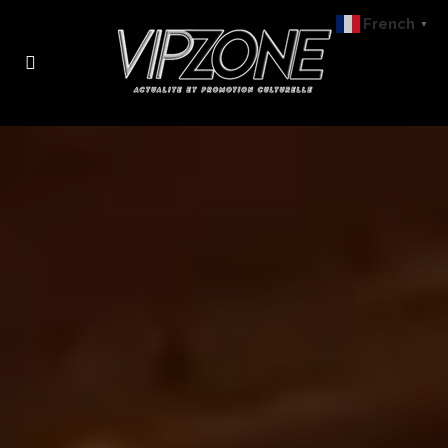
French
▼