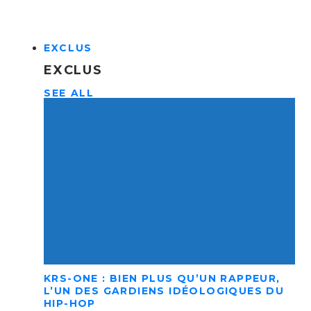
EXCLUS
EXCLUS
SEE ALL
KRS-ONE : BIEN PLUS QU’UN RAPPEUR,
L’UN DES GARDIENS IDÉOLOGIQUES DU
HIP-HOP