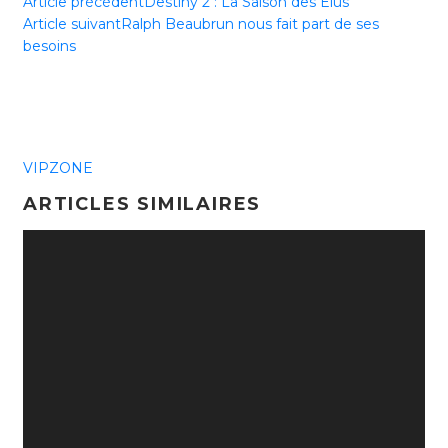
Article précédent
Destiny 2 : La Saison des Élus
Article suivant
Ralph Beaubrun nous fait part de ses
besoins
VIPZONE
ARTICLES SIMILAIRES