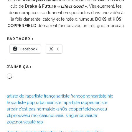
clip de
Drake & Future
« Life Is Good »
. Visuellement, les
deux complices se donnent en spectacles dans une vidéo à
la fois dansante, catchy et teintée d’humour.
DOKS
et
HÖS
COPPERFIELD
démarrent l’année avec un très gros morceau.
PARTAGER :
Facebook
X
J’AIME ÇA :
Chargement…
artiste de rap
artiste français
artiste francophone
artiste hip
hop
artiste pop urbaine
artiste rap
artiste rappeur
artiste
urbain
c'est pas normal
doks
hÖs copperfield
nouveau
clip
nouveau morceau
nouveau single
nouveauté
2021
nouveauté rap