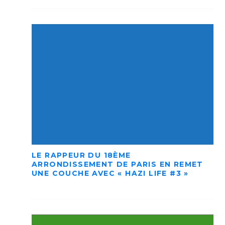
LE RAPPEUR DU 18ÈME
ARRONDISSEMENT DE PARIS EN REMET
UNE COUCHE AVEC « HAZI LIFE #3 »