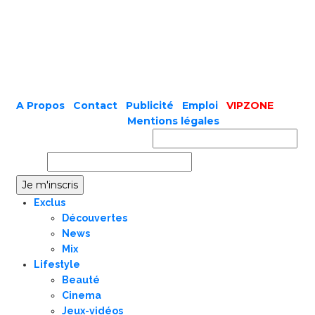
A Propos
|
Contact
|
Publicité
|
Emploi
|
VIPZONE
COPYRIGHT © 2019 |
Mentions légales
Prénom ou nom complet
Email
Exclus
Découvertes
News
Mix
Lifestyle
Beauté
Cinema
Jeux-vidéos