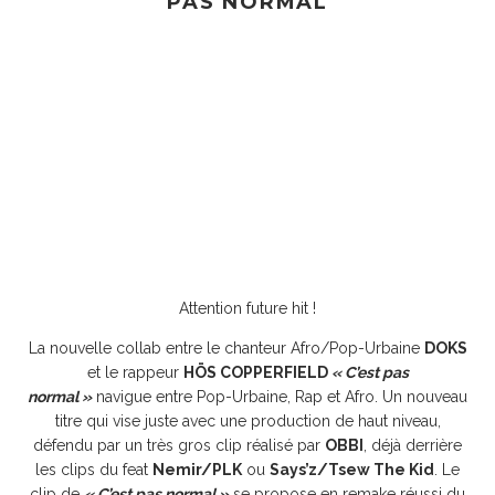
PAS NORMAL
Attention future hit !
La nouvelle collab entre le chanteur Afro/Pop-Urbaine
DOKS
et le rappeur
HÖS COPPERFIELD
« C’est pas
normal »
navigue entre Pop-Urbaine, Rap et Afro. Un nouveau
titre qui vise juste avec une production de haut niveau,
défendu par un très gros clip réalisé par
OBBI
, déjà derrière
les clips du feat
Nemir/PLK
ou
Says’z/Tsew The Kid
. Le
clip de
« C’est pas normal »
se propose en remake réussi du