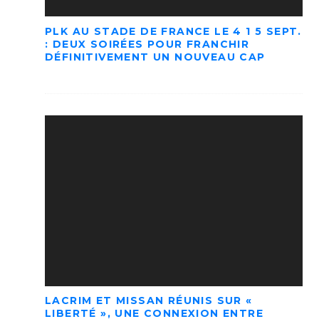
PLK AU STADE DE FRANCE LE 4 1 5 SEPT.
: DEUX SOIRÉES POUR FRANCHIR
DÉFINITIVEMENT UN NOUVEAU CAP
LACRIM ET MISSAN RÉUNIS SUR «
LIBERTÉ », UNE CONNEXION ENTRE