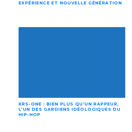
EXPÉRIENCE ET NOUVELLE GÉNÉRATION
KRS-ONE : BIEN PLUS QU’UN RAPPEUR,
L’UN DES GARDIENS IDÉOLOGIQUES DU
HIP-HOP