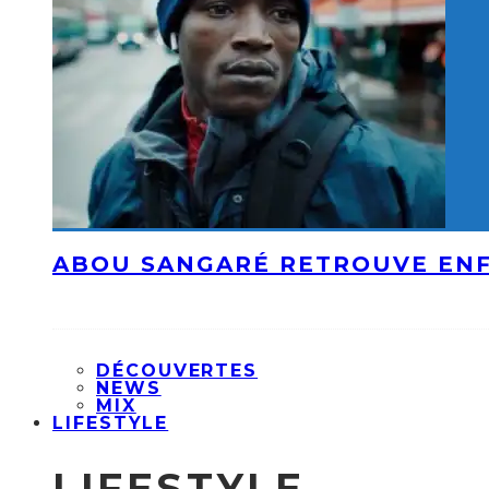
ABOU SANGARÉ RETROUVE ENF
DÉCOUVERTES
NEWS
MIX
LIFESTYLE
LIFESTYLE