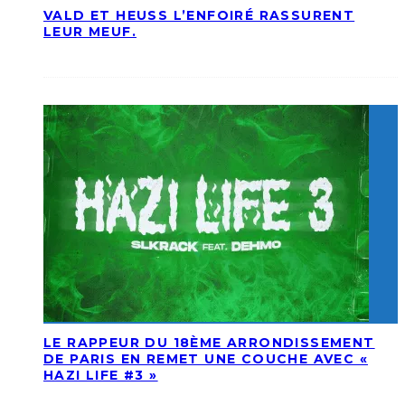
VALD ET HEUSS L’ENFOIRÉ RASSURENT
LEUR MEUF.
LE RAPPEUR DU 18ÈME ARRONDISSEMENT
DE PARIS EN REMET UNE COUCHE AVEC «
HAZI LIFE #3 »