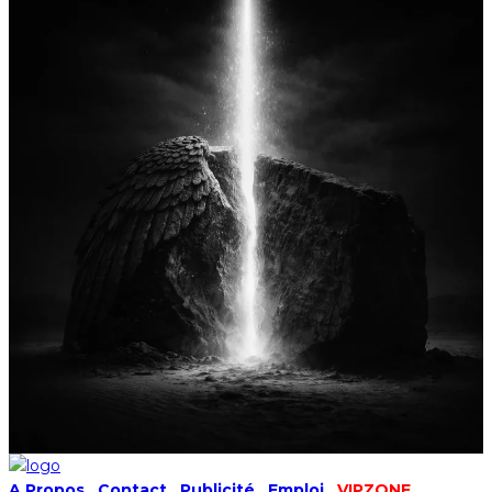
A Propos
|
Contact
|
Publicité
|
Emploi
|
VIPZONE