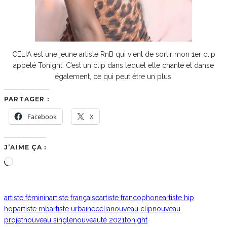
CELIA est une jeune artiste RnB qui vient de sortir mon 1er clip
appelé Tonight. C’est un clip dans lequel elle chante et danse
également, ce qui peut être un plus.
PARTAGER :
Facebook
X
J’AIME ÇA :
Chargement…
artiste féminin
artiste française
artiste francophone
artiste hip
hop
artiste rnb
artiste urbaine
celia
nouveau clip
nouveau
projet
nouveau single
nouveauté 2021
tonight