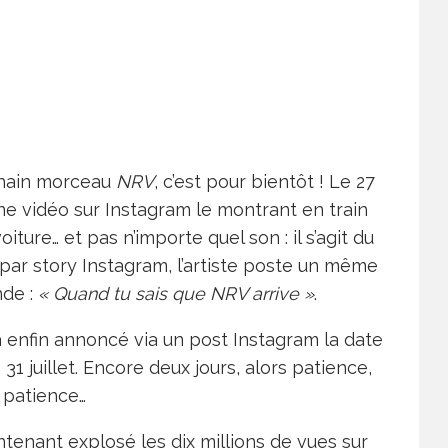
chain morceau
NRV
, c’est pour bientôt ! Le 27
une vidéo sur Instagram le montrant en train
ture… et pas n’importe quel son : il s’agit du
 par story Instagram, l’artiste poste un même
nde :
« Quand tu sais que NRV arrive »
.
s a enfin annoncé via un post Instagram la date
le 31 juillet. Encore deux jours, alors patience,
patience…
tenant explosé les dix millions de vues sur