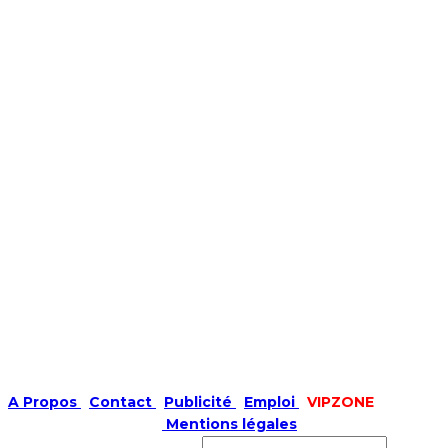
A Propos
|
Contact
|
Publicité
|
Emploi
|
VIPZONE
COPYRIGHT © 2019 |
Mentions légales
Prénom ou nom complet