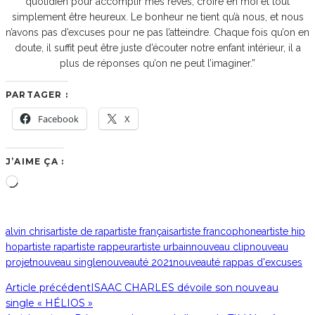
quotidien pour accomplir mes rêves, croire en moi et tout
simplement être heureux. Le bonheur ne tient qu’à nous, et nous
n’avons pas d’excuses pour ne pas l’atteindre. Chaque fois qu’on en
doute, il suffit peut être juste d’écouter notre enfant intérieur, il a
plus de réponses qu’on ne peut l’imaginer.”
PARTAGER :
Facebook
X
J’AIME ÇA :
Chargement…
alvin chris
artiste de rap
artiste français
artiste francophone
artiste hip
hop
artiste rap
artiste rappeur
artiste urbain
nouveau clip
nouveau
projet
nouveau single
nouveauté 2021
nouveauté rap
pas d'excuses
Article précédent
ISAAC CHARLES dévoile son nouveau
single « HÉLIOS »