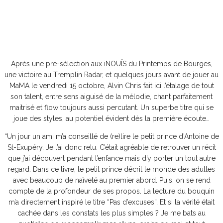
Après une pré-sélection aux iNOUÏS du Printemps de Bourges,
une victoire au Tremplin Radar, et quelques jours avant de jouer au
MaMA le vendredi 15 octobre, Alvin Chris fait ici l’étalage de tout
son talent, entre sens aiguisé de la mélodie, chant parfaitement
maitrisé et flow toujours aussi percutant. Un superbe titre qui se
joue des styles, au potentiel évident dès la première écoute…
“Un jour un ami m’a conseillé de (re)lire le petit prince d’Antoine de
St-Exupéry. Je l’ai donc relu. C’était agréable de retrouver un récit
que j’ai découvert pendant l’enfance mais d’y porter un tout autre
regard. Dans ce livre, le petit prince décrit le monde des adultes
avec beaucoup de naïveté au premier abord. Puis, on se rend
compte de la profondeur de ses propos. La lecture du bouquin
m’a directement inspiré le titre “Pas d’excuses”. Et si la vérité était
cachée dans les constats les plus simples ? Je me bats au