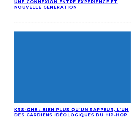
UNE CONNEXION ENTRE EXPÉRIENCE ET
NOUVELLE GÉNÉRATION
KRS-ONE : BIEN PLUS QU’UN RAPPEUR, L’UN
DES GARDIENS IDÉOLOGIQUES DU HIP-HOP