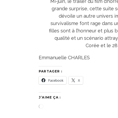
Mi-juin, le trailer du film d’ho
grande surprise, cette suit
dévoile un autre univers 
survivalisme font rage dans u
filles sont à l’honneur et plus
qualité et un scénario attray
Corée et le 2
Emmanuelle CHARLES
PARTAGER :
Facebook
X
J’AIME ÇA :
C
h