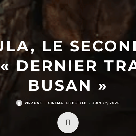
ULA, LE SECON
 « DERNIER TR
BUSAN »
VIPZONE
·
CINEMA
LIFESTYLE
·
JUIN 27, 2020