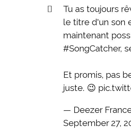
Tu as toujours rê
le titre d'un son
maintenant poss
#SongCatcher
, 
Et promis, pas b
juste. 😉
pic.twi
— Deezer Franc
September 27, 2