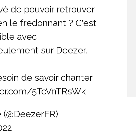
vé de pouvoir retrouver
 en le fredonnant ? C'est
ible avec
seulement sur Deezer.
esoin de savoir chanter
tter.com/5TcVnTRsWk
e (@DeezerFR)
022