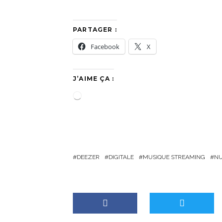
PARTAGER :
Facebook
X
J’AIME ÇA :
C
h
a
r
g
DEEZER
DIGITALE
MUSIQUE STREAMING
NU
e
m
e
n
t