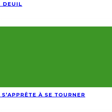
N DEUIL
 S’APPRÊTE À SE TOURNER