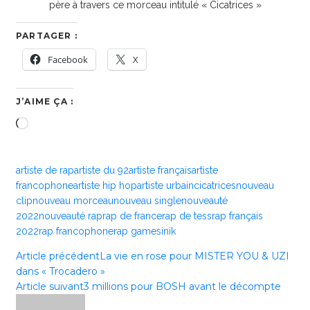
père à travers ce morceau intitulé « Cicatrices »
PARTAGER :
Facebook
X
J’AIME ÇA :
Chargement…
artiste de rap
artiste du 92
artiste français
artiste
francophone
artiste hip hop
artiste urbain
cicatrices
nouveau
clip
nouveau morceau
nouveau single
nouveauté
2022
nouveauté rap
rap de france
rap de tess
rap français
2022
rap francophone
rap game
sinik
Article précédent
La vie en rose pour MISTER YOU & UZI
dans « Trocadero »
Article suivant
3 millions pour BOSH avant le décompte