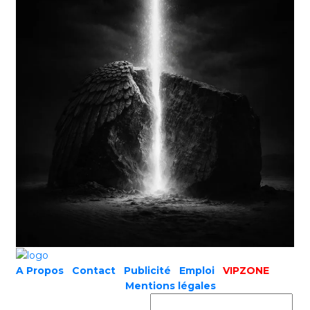
A Propos
|
Contact
|
Publicité
|
Emploi
|
VIPZONE
COPYRIGHT © 2019 |
Mentions légales
Prénom ou nom complet