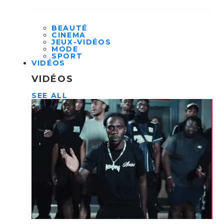
BEAUTÉ
CINEMA
JEUX-VIDÉOS
MODE
SPORT
VIDÉOS
VIDÉOS
SEE ALL