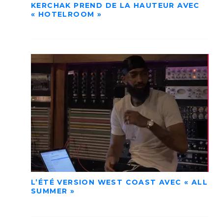
KERCHAK PREND DE LA HAUTEUR AVEC
« HOTELROOM »
L’ÉTÉ VERSION WEST COAST AVEC « ALL
SUMMER »