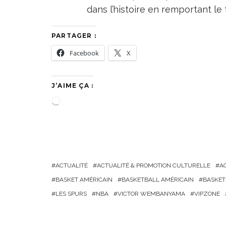
dans l’histoire en remportant l
PARTAGER :
Facebook
X
J’AIME ÇA :
C
h
a
r
g
ACTUALITÉ
ACTUALITÉ & PROMOTION CULTURELLE
A
e
BASKET AMÉRICAIN
BASKETBALL AMÉRICAIN
BASKET
m
LES SPURS
NBA
VICTOR WEMBANYAMA
VIPZONE
e
n