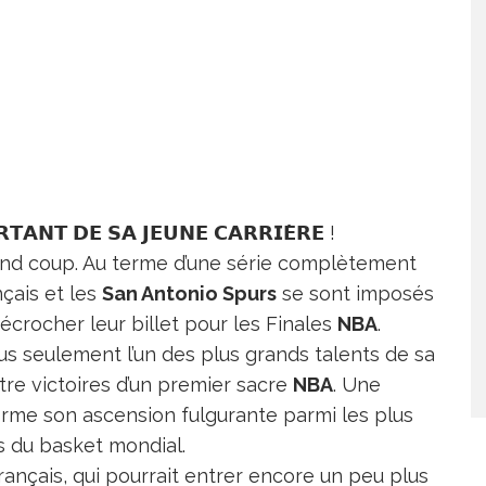
𝗧𝗔𝗡𝗧 𝗗𝗘 𝗦𝗔 𝗝𝗘𝗨𝗡𝗘 𝗖𝗔𝗥𝗥𝗜𝗘̀𝗥𝗘 !
nd coup. Au terme d’une série complètement
nçais et les
San Antonio Spurs
se sont imposés
écrocher leur billet pour les Finales
NBA
.
lus seulement l’un des plus grands talents de sa
atre victoires d’un premier sacre
NBA
. Une
rme son ascension fulgurante parmi les plus
s du basket mondial.
nçais, qui pourrait entrer encore un peu plus