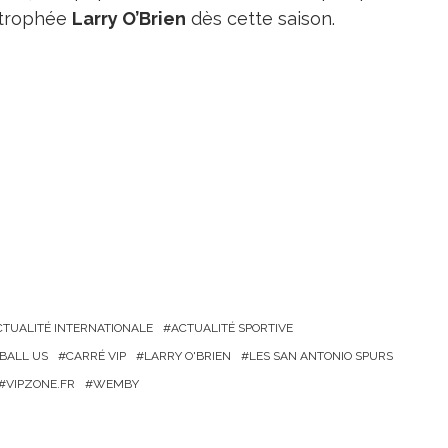
e trophée
Larry O’Brien
dès cette saison.
CTUALITÉ INTERNATIONALE
ACTUALITÉ SPORTIVE
BALL US
CARRÉ VIP
LARRY O'BRIEN
LES SAN ANTONIO SPURS
VIPZONE.FR
WEMBY