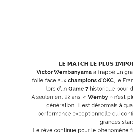
𝗟𝗘 𝗠𝗔𝗧𝗖𝗛 𝗟𝗘 𝗣𝗟𝗨𝗦 𝗜𝗠𝗣𝗢
Victor Wembanyama
a frappé un gra
folle face aux
champions d’OKC
, le Fra
lors d’un
Game 7
historique pour d
À seulement 22 ans, «
Wemby
» n’est p
génération : il est désormais à qu
performance exceptionnelle qui confi
grandes star
Le rêve continue pour le phénomène fra