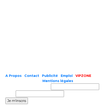
A Propos
|
Contact
|
Publicité
|
Emploi
|
VIPZONE
COPYRIGHT © 2019 |
Mentions légales
Prénom ou nom complet
Email