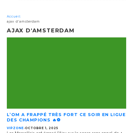
Accueil
ajax d'amsterdam
AJAX D'AMSTERDAM
L’OM A FRAPPÉ TRÈS FORT CE SOIR EN LIGUE
DES CHAMPIONS 🔥⚽️
VIPZONE
·
OCTOBRE 1, 2025