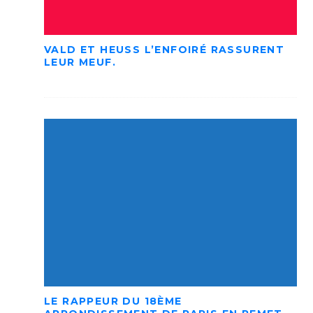
VALD ET HEUSS L’ENFOIRÉ RASSURENT
LEUR MEUF.
LE RAPPEUR DU 18ÈME