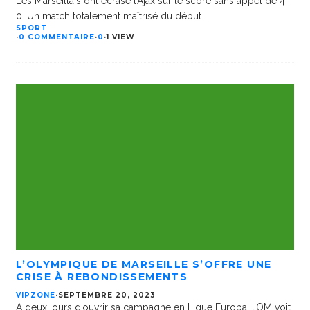
Les Marseillais ont écrasé l’Ajax sur le score sans appel de 4-
0 !Un match totalement maîtrisé du début
...
SPORT
·
0 COMMENTAIRE
·
0
·
1 VIEW
L’OLYMPIQUE DE MARSEILLE S’OFFRE UNE
CRISE À REBONDISSEMENTS
VIPZONE
·
SEPTEMBRE 20, 2023
A deux jours d’ouvrir sa campagne en Ligue Europa, l’OM voit