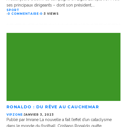
ses principaux dirigeants – dont son président,
...
SPORT
·
0 COMMENTAIRE
·
0
·
3 VIEWS
RONALDO : DU RÊVE AU CAUCHEMAR
VIPZONE
·
JANVIER 3, 2023
Publié par Imrane La nouvelle a fait l’effet d’un cataclysme
dans le monde du football. Cristiano Ronaldo quitte
...