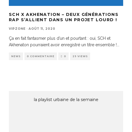
SCH X AKHENATION – DEUX GÉNÉRATIONS
RAP S’ALLIENT DANS UN PROJET LOURD !
VIPZONE
·
AOÛT 11, 2020
Ça en fait fantasmer plus d’un et pourtant : oui, SCH et
Akhenaton pourraient avoir enregistré un titre ensemble !
...
NEWS
0 COMMENTAIRE
0
29 VIEWS
la playlist urbaine de la semaine