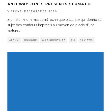
ANEEWAY JONES PRESENTS SFUMATO
VIPZONE
·
DÉCEMBRE 25, 2020
Sfumato : (nom masculin)Technique picturale qui donne au
sujet des contours imprécis au moyen de glacis d’une
texture
...
ALBUM
MUSIQUE
0 COMMENTAIRE
0
14 VIEWS