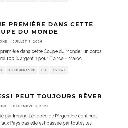
E PREMIÈRE DANS CETTE
OUPE DU MONDE
ZONE
·
JUILLET 7, 2026
première dans cette Coupe du Monde : un corps
tral 100 % argentin pour France – Maroc
...
WS
0 COMMENTAIRE
0
2 VIEWS
SSI PEUT TOUJOURS RÊVER
ZONE
·
DÉCEMBRE 11, 2022
ié par Imrane L’épopée de l’Argentine continue,
 aux Pays bas elle est passée par toutes les