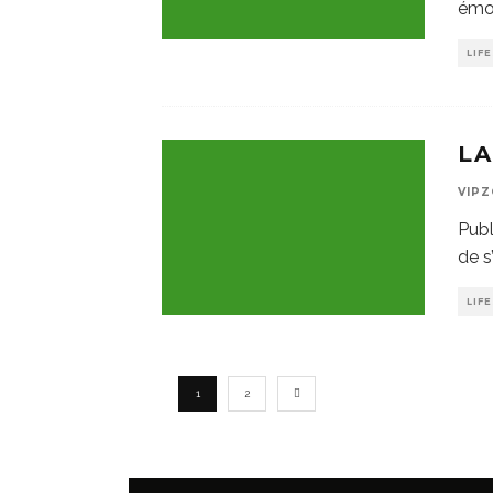
émo
LIF
LA
VIP
Publ
de s
LIF
1
2