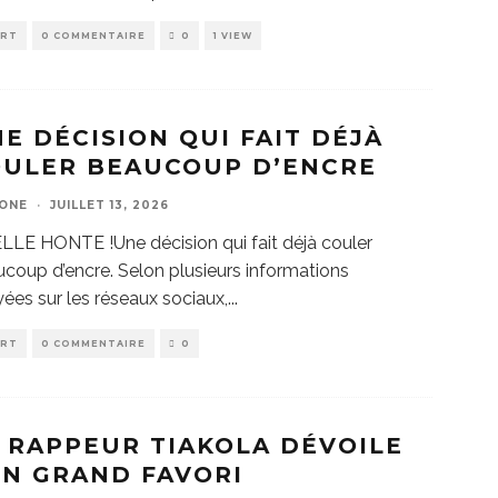
ORT
0 COMMENTAIRE
0
1 VIEW
E DÉCISION QUI FAIT DÉJÀ
OULER BEAUCOUP D’ENCRE
ZONE
·
JUILLET 13, 2026
LE HONTE !Une décision qui fait déjà couler
coup d’encre. Selon plusieurs informations
yées sur les réseaux sociaux,
...
ORT
0 COMMENTAIRE
0
 RAPPEUR TIAKOLA DÉVOILE
N GRAND FAVORI