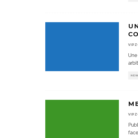
UN
C
VIP
Une 
arbi
NE
ME
VIP
Publ
face