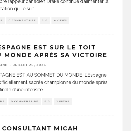
bre rappeur canadien Drake continue d’alimenter la
tation qui le suit
...
WS
0 COMMENTAIRE
0
4 VIEWS
ESPAGNE EST SUR LE TOIT
 MONDE APRÈS SA VICTOIRE
ZONE
·
JUILLET 20, 2026
SPAGNE EST AU SOMMET DU MONDE !L’Espagne
officiellement sacrée championne du monde après
finale d’une intensité
...
ORT
0 COMMENTAIRE
0
2 VIEWS
 CONSULTANT MICAH