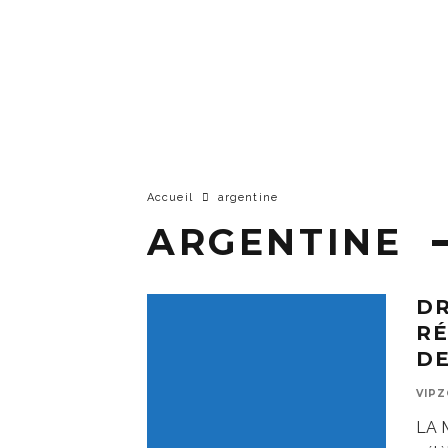
Accueil
argentine
ARGENTINE
DR
RÉ
DE
VIP
LA 