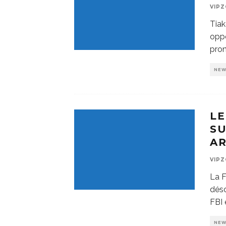
VIP
Tiak
oppo
pron
NE
LE
SU
AR
VIP
La F
déso
FBI 
NE