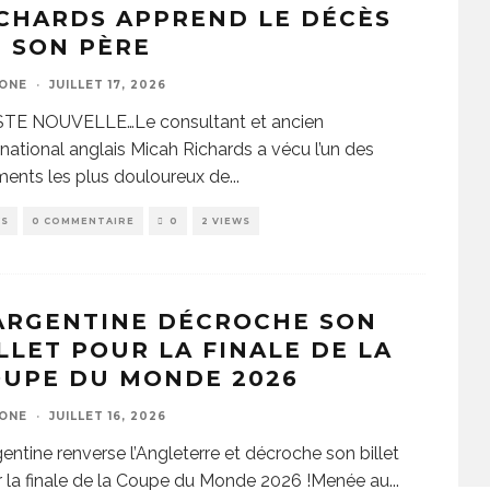
CHARDS APPREND LE DÉCÈS
 SON PÈRE
ZONE
·
JUILLET 17, 2026
STE NOUVELLE…Le consultant et ancien
rnational anglais Micah Richards a vécu l’un des
ents les plus douloureux de
...
WS
0 COMMENTAIRE
0
2 VIEWS
ARGENTINE DÉCROCHE SON
LLET POUR LA FINALE DE LA
OUPE DU MONDE 2026
ZONE
·
JUILLET 16, 2026
gentine renverse l’Angleterre et décroche son billet
 la finale de la Coupe du Monde 2026 !Menée au
...