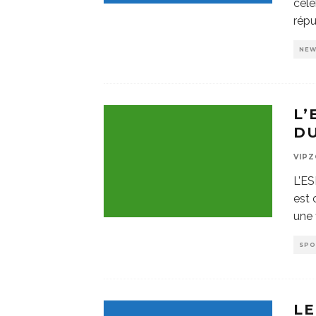
célè
répu
NE
L’
DU
VIP
L’E
est 
une 
SP
LE