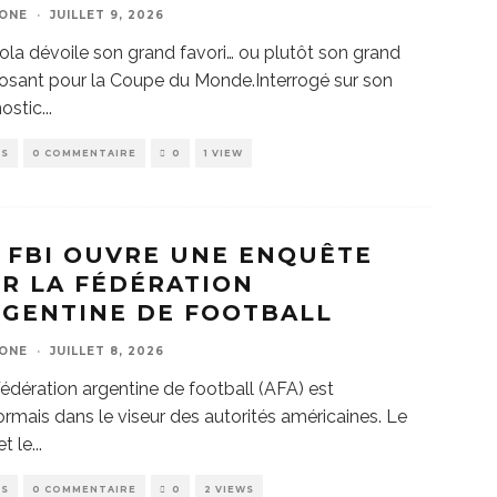
ZONE
·
JUILLET 9, 2026
ola dévoile son grand favori… ou plutôt son grand
sant pour la Coupe du Monde.Interrogé sur son
ostic
...
WS
0 COMMENTAIRE
0
1 VIEW
 FBI OUVRE UNE ENQUÊTE
R LA FÉDÉRATION
GENTINE DE FOOTBALL
ZONE
·
JUILLET 8, 2026
édération argentine de football (AFA) est
rmais dans le viseur des autorités américaines. Le
et le
...
WS
0 COMMENTAIRE
0
2 VIEWS