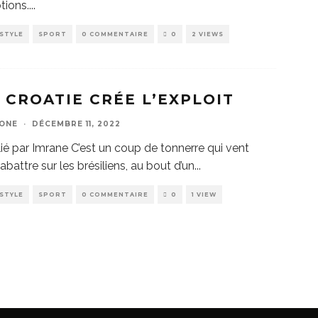
tions.
...
ESTYLE
SPORT
0 COMMENTAIRE
0
2 VIEWS
 CROATIE CRÉE L’EXPLOIT
ZONE
·
DÉCEMBRE 11, 2022
ié par Imrane C’est un coup de tonnerre qui vent
’abattre sur les brésiliens, au bout d’un
...
ESTYLE
SPORT
0 COMMENTAIRE
0
1 VIEW