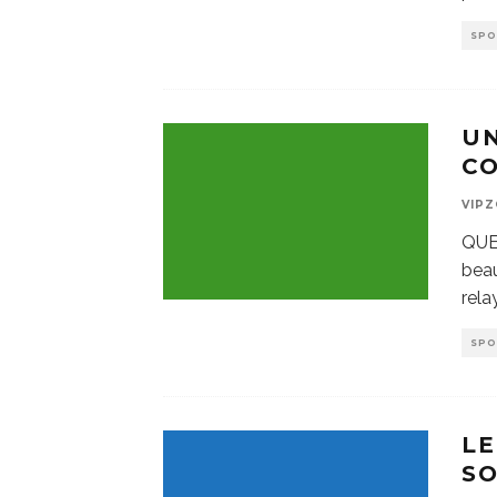
SP
UN
C
VIP
QUEL
beau
rela
SP
LE
SO