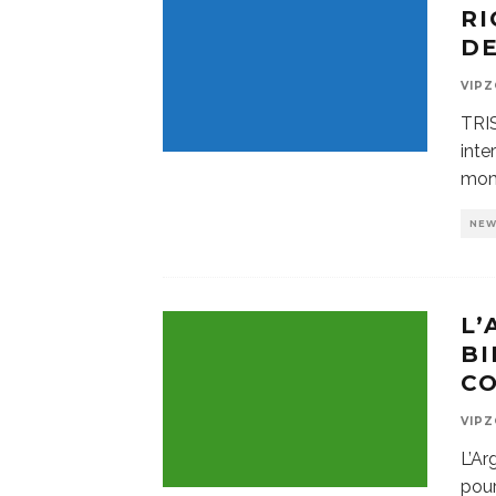
RI
DE
VIP
TRI
inte
mom
NE
L’
BI
C
VIP
L’Ar
pour