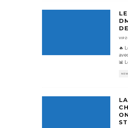
LE
DM
DE
VIP
🔥 L
avec
📊 L
NE
LA
CH
ON
ST