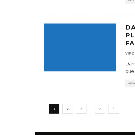
DA
PL
FA
VIP
Dans
que 
NE
…
1
2
3
7