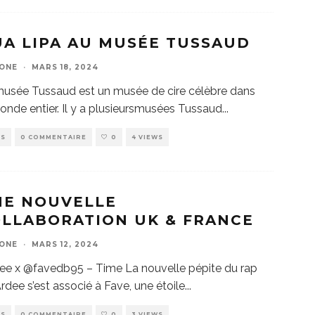
A LIPA AU MUSÉE TUSSAUD
ZONE
·
MARS 18, 2024
usée Tussaud est un musée de cire célèbre dans
onde entier. Il y a plusieursmusées Tussaud
...
WS
0 COMMENTAIRE
0
4 VIEWS
NE NOUVELLE
LLABORATION UK & FRANCE
ZONE
·
MARS 12, 2024
ee x @favedb95 – Time La nouvelle pépite du rap
rdee s’est associé à Fave, une étoile
...
PS
0 COMMENTAIRE
0
3 VIEWS