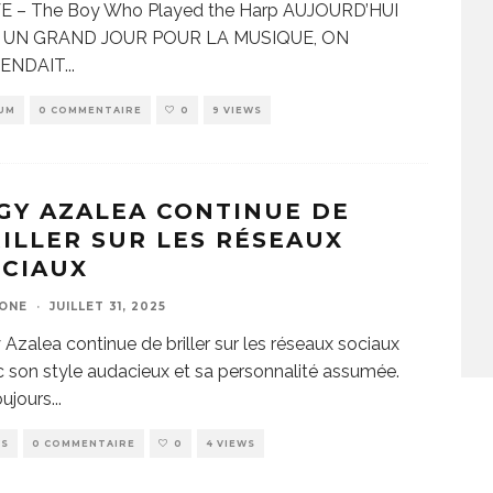
E – The Boy Who Played the Harp AUJOURD’HUI
 UN GRAND JOUR POUR LA MUSIQUE, ON
ENDAIT
...
UM
0 COMMENTAIRE
0
9 VIEWS
GY AZALEA CONTINUE DE
ILLER SUR LES RÉSEAUX
OCIAUX
ZONE
·
JUILLET 31, 2025
 Azalea continue de briller sur les réseaux sociaux
 son style audacieux et sa personnalité assumée.
ujours
...
WS
0 COMMENTAIRE
0
4 VIEWS