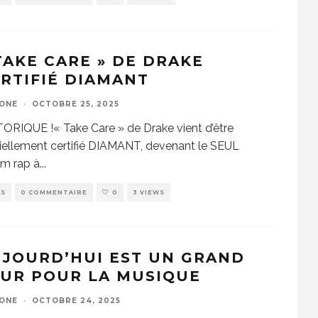
TAKE CARE » DE DRAKE
RTIFIÉ DIAMANT
ZONE
·
OCTOBRE 25, 2025
ORIQUE !« Take Care » de Drake vient d’être
ciellement certifié DIAMANT, devenant le SEUL
um rap à
...
WS
0 COMMENTAIRE
0
3 VIEWS
JOURD’HUI EST UN GRAND
UR POUR LA MUSIQUE
ZONE
·
OCTOBRE 24, 2025