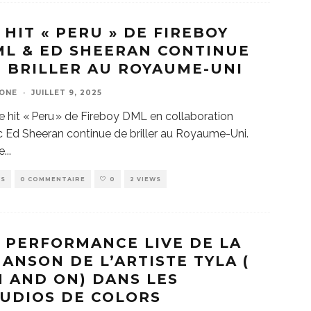
 HIT « PERU » DE FIREBOY
L & ED SHEERAN CONTINUE
 BRILLER AU ROYAUME-UNI
ZONE
·
JUILLET 9, 2025
e hit « Peru » de Fireboy DML en collaboration
 Ed Sheeran continue de briller au Royaume-Uni.
e
...
WS
0 COMMENTAIRE
0
2 VIEWS
 PERFORMANCE LIVE DE LA
ANSON DE L’ARTISTE TYLA (
 AND ON) DANS LES
UDIOS DE COLORS