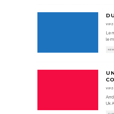
DU
VIP
Le m
le m
NE
U
CO
VIP
Arrd
Uk A
CLI