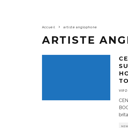
Accueil
artiste anglophone
ARTISTE AN
CE
SU
H
T
VIP
CEN
BOO
brit
NE