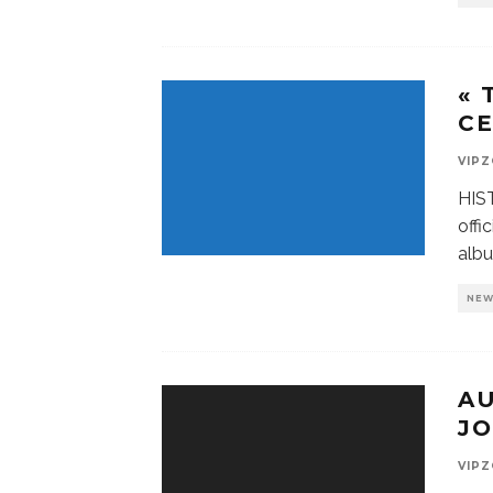
« 
CE
VIP
HIST
offi
alb
NE
AU
JO
VIP