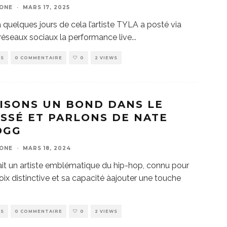
ZONE
·
MARS 17, 2025
 a quelques jours de cela l’artiste TYLA a posté via
réseaux sociaux la performance live
...
WS
0 COMMENTAIRE
0
2 VIEWS
ISONS UN BOND DANS LE
SSÉ ET PARLONS DE NATE
OGG
ZONE
·
MARS 18, 2024
ait un artiste emblématique du hip-hop, connu pour
oix distinctive et sa capacité àajouter une touche
WS
0 COMMENTAIRE
0
2 VIEWS