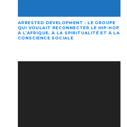
ARRESTED DEVELOPMENT : LE GROUPE
QUI VOULAIT RECONNECTER LE HIP-HOP
À L’AFRIQUE, À LA SPIRITUALITÉ ET À LA
CONSCIENCE SOCIALE