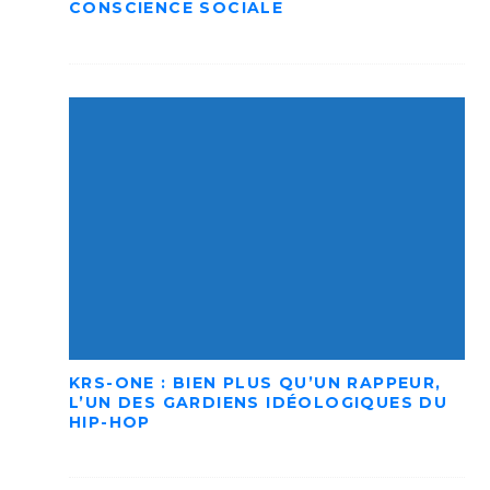
CONSCIENCE SOCIALE
KRS-ONE : BIEN PLUS QU’UN RAPPEUR,
L’UN DES GARDIENS IDÉOLOGIQUES DU
HIP-HOP