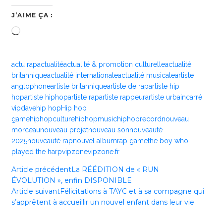
J’AIME ÇA :
Chargement…
actu rap
actualité
actualité & promotion culturelle
actualité
britannique
actualité internationale
actualité musicale
artiste
anglophone
artiste britannique
artiste de rap
artiste hip
hop
artiste hiphop
artiste rap
artiste rappeur
artiste urbain
carré
vip
dave
hip hop
Hip hop
game
hiphopculture
hiphopmusic
hiphoprecord
nouveau
morceau
nouveau projet
nouveau son
nouveauté
2025
nouveauté rap
nouvel album
rap game
the boy who
played the harp
vipzone
vipzone.fr
Article précédent
La RÉÉDITION de « RUN
ÉVOLUTION », enfin DISPONIBLE
Article suivant
Félicitations à TAYC et à sa compagne qui
s’apprêtent à accueillir un nouvel enfant dans leur vie