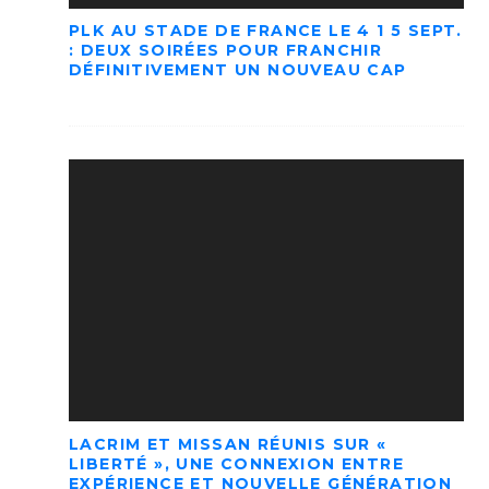
PLK AU STADE DE FRANCE LE 4 1 5 SEPT.
: DEUX SOIRÉES POUR FRANCHIR
DÉFINITIVEMENT UN NOUVEAU CAP
LACRIM ET MISSAN RÉUNIS SUR «
LIBERTÉ », UNE CONNEXION ENTRE
EXPÉRIENCE ET NOUVELLE GÉNÉRATION