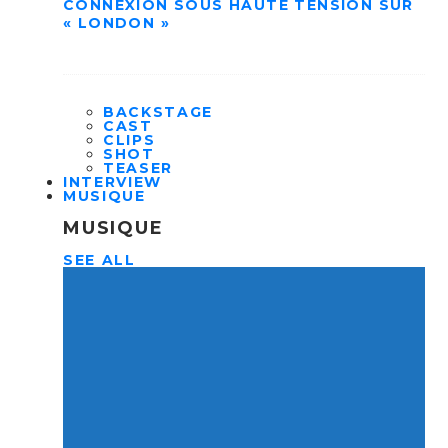
CONNEXION SOUS HAUTE TENSION SUR
« LONDON »
BACKSTAGE
CAST
CLIPS
SHOT
TEASER
INTERVIEW
MUSIQUE
MUSIQUE
SEE ALL