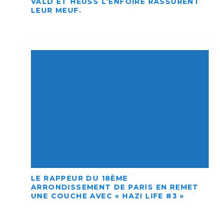
VALD ET HEUSS L’ENFOIRÉ RASSURENT
LEUR MEUF.
LE RAPPEUR DU 18ÈME
ARRONDISSEMENT DE PARIS EN REMET
UNE COUCHE AVEC « HAZI LIFE #3 »