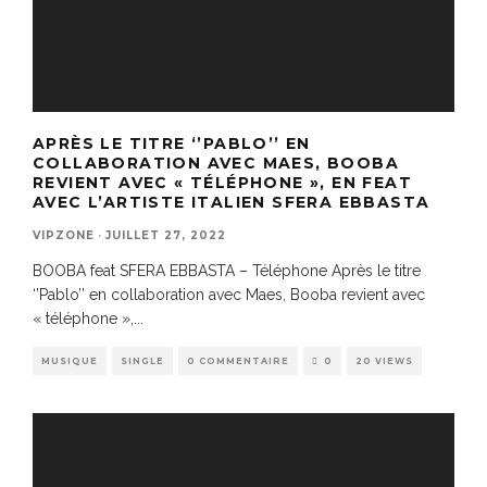
APRÈS LE TITRE ‘’PABLO’’ EN
COLLABORATION AVEC MAES, BOOBA
REVIENT AVEC « TÉLÉPHONE », EN FEAT
AVEC L’ARTISTE ITALIEN SFERA EBBASTA
VIPZONE
·
JUILLET 27, 2022
BOOBA feat SFERA EBBASTA – Téléphone Après le titre
‘’Pablo’’ en collaboration avec Maes, Booba revient avec
« téléphone »,
...
MUSIQUE
SINGLE
0 COMMENTAIRE
0
20 VIEWS