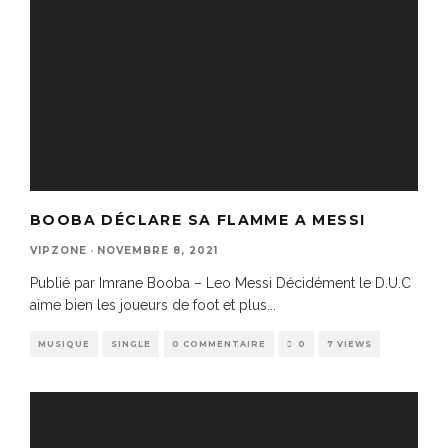
BOOBA DÉCLARE SA FLAMME A MESSI
VIPZONE
·
NOVEMBRE 8, 2021
Publié par Imrane Booba – Leo Messi Décidément le D.U.C
aime bien les joueurs de foot et plus
...
MUSIQUE
SINGLE
0 COMMENTAIRE
0
7 VIEWS