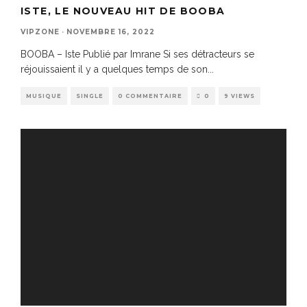
ISTE, LE NOUVEAU HIT DE BOOBA
VIPZONE
·
NOVEMBRE 16, 2022
BOOBA – Iste Publié par Imrane Si ses détracteurs se
réjouissaient il y a quelques temps de son
...
MUSIQUE
SINGLE
0 COMMENTAIRE
0
9 VIEWS