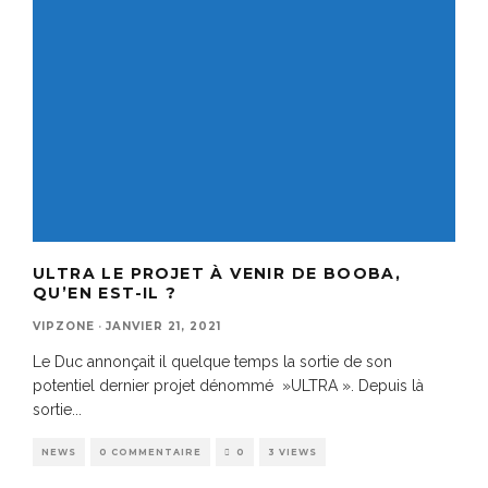
ULTRA LE PROJET À VENIR DE BOOBA,
QU’EN EST-IL ?
VIPZONE
·
JANVIER 21, 2021
Le Duc annonçait il quelque temps la sortie de son
potentiel dernier projet dénommé »ULTRA ». Depuis là
sortie
...
NEWS
0 COMMENTAIRE
0
3 VIEWS