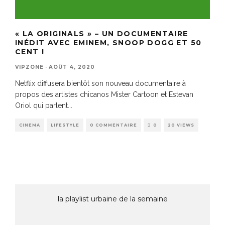
« LA ORIGINALS » – UN DOCUMENTAIRE
INÉDIT AVEC EMINEM, SNOOP DOGG ET 50
CENT !
VIPZONE
·
AOÛT 4, 2020
Netflix diffusera bientôt son nouveau documentaire à
propos des artistes chicanos Mister Cartoon et Estevan
Oriol qui parlent
...
CINEMA
LIFESTYLE
0 COMMENTAIRE
0
20 VIEWS
la playlist urbaine de la semaine