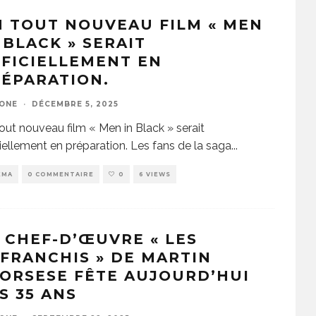
 TOUT NOUVEAU FILM « MEN
 BLACK » SERAIT
FICIELLEMENT EN
ÉPARATION.
ZONE
·
DÉCEMBRE 5, 2025
out nouveau film « Men in Black » serait
ciellement en préparation. Les fans de la saga
...
EMA
0 COMMENTAIRE
0
6 VIEWS
 CHEF-D’ŒUVRE « LES
FRANCHIS » DE MARTIN
ORSESE FÊTE AUJOURD’HUI
S 35 ANS