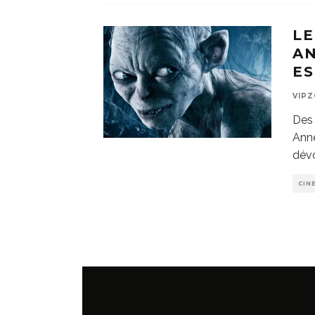
LE
A
E
VIP
Des 
Ann
dévo
CIN