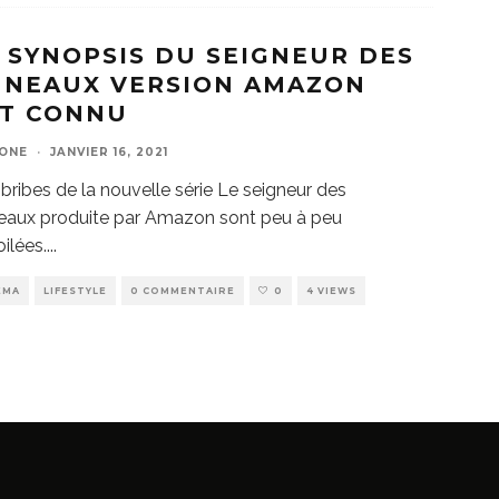
 SYNOPSIS DU SEIGNEUR DES
NNEAUX VERSION AMAZON
ST CONNU
ZONE
·
JANVIER 16, 2021
bribes de la nouvelle série Le seigneur des
eaux produite par Amazon sont peu à peu
ilées.
...
EMA
LIFESTYLE
0 COMMENTAIRE
0
4 VIEWS