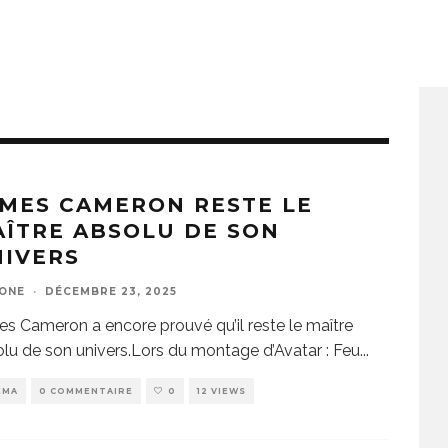
MES CAMERON RESTE LE
ÎTRE ABSOLU DE SON
NIVERS
ZONE
·
DÉCEMBRE 23, 2025
s Cameron a encore prouvé qu’il reste le maître
lu de son univers.Lors du montage d’Avatar : Feu
...
EMA
0 COMMENTAIRE
0
12 VIEWS