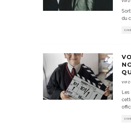
VIP
Sort
du c
CIN
VO
NO
QU
VIP
Les 
cett
offi
CIN