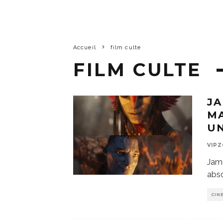
Accueil
film culte
FILM CULTE
JA
MA
U
VIP
Jame
abso
CIN