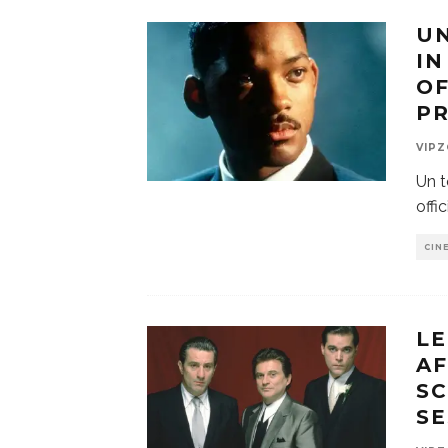
UN
IN
OF
PR
VIP
Un t
offi
CIN
LE
AF
SC
SE