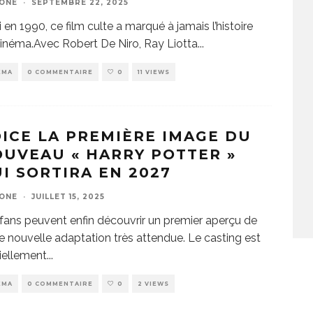
ZONE
·
SEPTEMBRE 22, 2025
i en 1990, ce film culte a marqué à jamais l’histoire
inéma.Avec Robert De Niro, Ray Liotta
...
EMA
0 COMMENTAIRE
0
11 VIEWS
ICE LA PREMIÈRE IMAGE DU
UVEAU « HARRY POTTER »
I SORTIRA EN 2027
ZONE
·
JUILLET 15, 2025
fans peuvent enfin découvrir un premier aperçu de
e nouvelle adaptation très attendue. Le casting est
ciellement
...
EMA
0 COMMENTAIRE
0
2 VIEWS