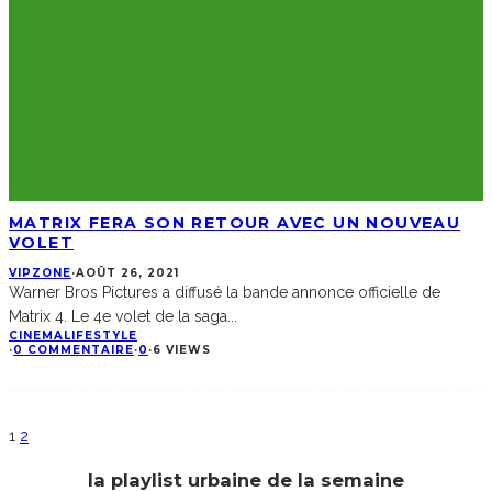
MATRIX FERA SON RETOUR AVEC UN NOUVEAU
VOLET
VIPZONE
·
AOÛT 26, 2021
Warner Bros Pictures a diffusé la bande annonce officielle de
Matrix 4. Le 4e volet de la saga
...
CINEMA
LIFESTYLE
·
0 COMMENTAIRE
·
0
·
6 VIEWS
1
2
la playlist urbaine de la semaine