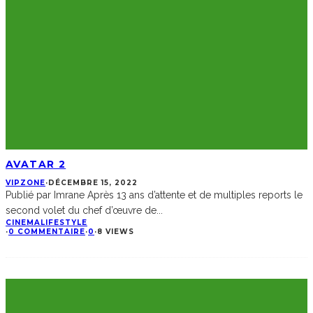
AVATAR 2
VIPZONE
·
DÉCEMBRE 15, 2022
Publié par Imrane Après 13 ans d’attente et de multiples reports le
second volet du chef d’œuvre de
...
CINEMA
LIFESTYLE
·
0 COMMENTAIRE
·
0
·
8 VIEWS