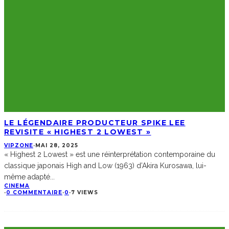
LE LÉGENDAIRE PRODUCTEUR SPIKE LEE
REVISITE « HIGHEST 2 LOWEST »
VIPZONE
·
MAI 28, 2025
« Highest 2 Lowest » est une réinterprétation contemporaine du
classique japonais High and Low (1963) d’Akira Kurosawa, lui-
même adapté
...
CINEMA
·
0 COMMENTAIRE
·
0
·
7 VIEWS