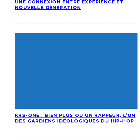
UNE CONNEXION ENTRE EXPÉRIENCE ET
NOUVELLE GÉNÉRATION
KRS-ONE : BIEN PLUS QU’UN RAPPEUR, L’UN
DES GARDIENS IDÉOLOGIQUES DU HIP-HOP