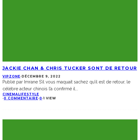
JACKIE CHAN & CHRIS TUCKER SONT DE RETOUR
VIPZONE
·
DÉCEMBRE 9, 2022
Publié par Imrane S’il vous maquait sachez qu’il est de retour, le
célèbre acteur chinois l’a confirmé il
...
CINEMA
LIFESTYLE
·
0 COMMENTAIRE
·
0
·
1 VIEW