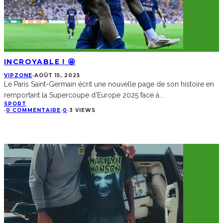
INCROYABLE ! 🤩
VIPZONE
·
AOÛT 15, 2025
Le Paris Saint-Germain écrit une nouvelle page de son histoire en
remportant la Supercoupe d’Europe 2025 face à
...
SPORT
·
0 COMMENTAIRE
·
0
·
3 VIEWS