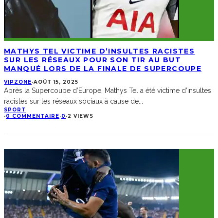
MATHYS TEL VICTIME D’INSULTES RACISTES
SUR LES RÉSEAUX POUR SON TIR AU BUT
MANQUÉ LORS DE LA FINALE DE SUPERCOUPE
VIPZONE
·
AOÛT 15, 2025
Après la Supercoupe d’Europe, Mathys Tel a été victime d’insultes
racistes sur les réseaux sociaux à cause de
...
SPORT
·
0 COMMENTAIRE
·
0
·
2 VIEWS