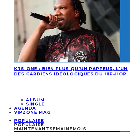
KRS-ONE : BIEN PLUS QU’UN RAPPEUR, L’UN
DES GARDIENS IDÉOLOGIQUES DU HIP-HOP
ALBUM
SINGLE
AGENDA
VIPZONE MAG
POPULAIRE
POPULAIRE
MAINTENANT
SEMAINE
MOIS