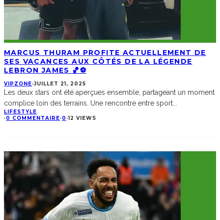
MARCUS THURAM PROFITE ACTUELLEMENT DE
SES VACANCES AUX CÔTÉS DE LA LÉGENDE
LEBRON JAMES 🏀⚽
VIPZONE
·
JUILLET 21, 2025
Les deux stars ont été aperçues ensemble, partageant un moment
complice loin des terrains. Une rencontre entre sport
...
LIFESTYLE
·
0 COMMENTAIRE
·
0
·
12 VIEWS