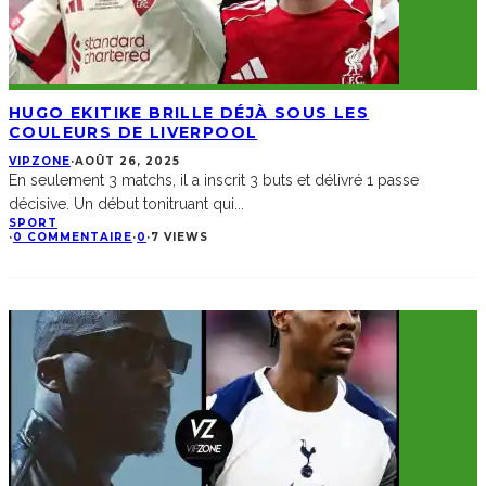
HUGO EKITIKE BRILLE DÉJÀ SOUS LES
COULEURS DE LIVERPOOL
VIPZONE
·
AOÛT 26, 2025
En seulement 3 matchs, il a inscrit 3 buts et délivré 1 passe
décisive. Un début tonitruant qui
...
SPORT
·
0 COMMENTAIRE
·
0
·
7 VIEWS