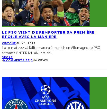
LE PSG VIENT DE REMPORTER SA PREMIÈRE
ÉTOILE AVEC LA MANIÈRE
VIPZONE
·
JUIN 1, 2025
Le 31 mai 2025 à l’allianz arena à munich en Allemagne, le PSG
affrontait l’INTER MILAN lors de
...
SPORT
·
0 COMMENTAIRE
·
0
·
14 VIEWS