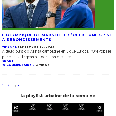
L’OLYMPIQUE DE MARSEILLE S’OFFRE UNE CRISE
À REBONDISSEMENTS
VIPZONE
·
SEPTEMBRE 20, 2023
A deux jours d’ouvrir sa campagne en Ligue Europa, l’OM voit ses
principaux dirigeants – dont son président,
...
SPORT
·
0 COMMENTAIRE
·
0
·
3 VIEWS
1
…
3
4
5
6
la playlist urbaine de la semaine