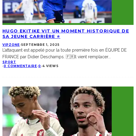
HUGO EKITIKE VIT UN MOMENT HISTORIQUE DE
SA JEUNE CARRIÈRE ⭐
VIPZONE
·
SEPTEMBRE 1, 2025
L’attaquant est appelé pour la toute première fois en ÉQUIPE DE
FRANCE par Didier Deschamps. 🇫🇷Il vient remplacer
...
SPORT
·
0 COMMENTAIRE
·
0
·
4 VIEWS