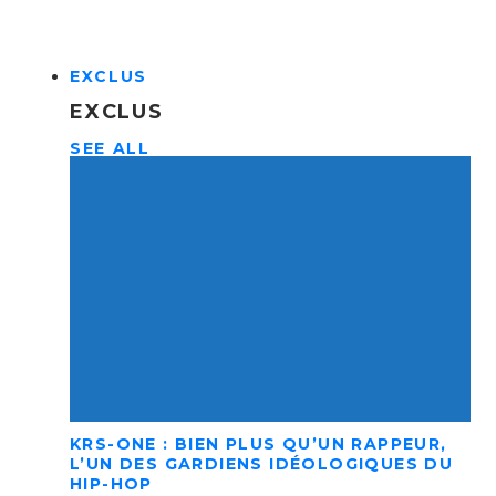
EXCLUS
EXCLUS
SEE ALL
KRS-ONE : BIEN PLUS QU’UN RAPPEUR,
L’UN DES GARDIENS IDÉOLOGIQUES DU
HIP-HOP