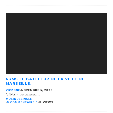
N3MS LE BATELEUR DE LA VILLE DE
MARSEILLE.
VIPZONE
·
NOVEMBRE 5, 2020
N3MS – Le bateleur
...
MUSIQUE
SINGLE
·
0 COMMENTAIRE
·
0
·
12 VIEWS