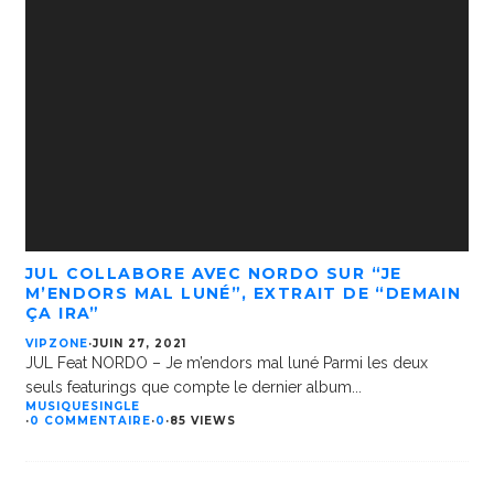
JUL COLLABORE AVEC NORDO SUR “JE
M’ENDORS MAL LUNÉ”, EXTRAIT DE “DEMAIN
ÇA IRA”
VIPZONE
·
JUIN 27, 2021
JUL Feat NORDO – Je m’endors mal luné Parmi les deux
seuls featurings que compte le dernier album
...
MUSIQUE
SINGLE
·
0 COMMENTAIRE
·
0
·
85 VIEWS