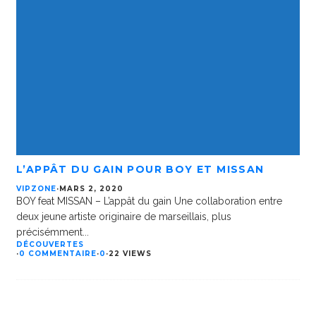
L’APPÂT DU GAIN POUR BOY ET MISSAN
VIPZONE
·
MARS 2, 2020
BOY feat MISSAN – L’appât du gain Une collaboration entre
deux jeune artiste originaire de marseillais, plus
précisémment
...
DÉCOUVERTES
·
0 COMMENTAIRE
·
0
·
22 VIEWS