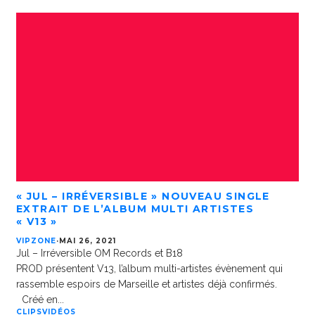
« JUL – IRRÉVERSIBLE » NOUVEAU SINGLE
EXTRAIT DE L’ALBUM MULTI ARTISTES
« V13 »
VIPZONE
·
MAI 26, 2021
Jul – Irréversible OM Records et B18
PROD présentent V13, l’album multi-artistes évènement qui
rassemble espoirs de Marseille et artistes déjà confirmés.
Créé en
...
CLIPS
VIDÉOS