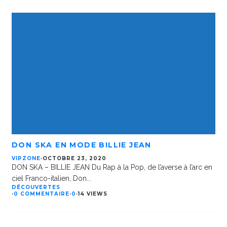
DON SKA EN MODE BILLIE JEAN
VIPZONE
·
OCTOBRE 23, 2020
DON SKA – BILLIE JEAN Du Rap à la Pop, de l’averse à l’arc en
ciel Franco-italien, Don
...
DÉCOUVERTES
·
0 COMMENTAIRE
·
0
·
14 VIEWS