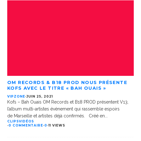
OM RECORDS & B18 PROD NOUS PRÉSENTE
KOFS AVEC LE TITRE « BAH OUAIS »
VIPZONE
·
JUIN 25, 2021
Kofs – Bah Ouais OM Records et B18 PROD présentent V13,
l’album multi-artistes évènement qui rassemble espoirs
de Marseille et artistes déjà confirmés. Créé en
...
CLIPS
VIDÉOS
·
0 COMMENTAIRE
·
0
·
11 VIEWS