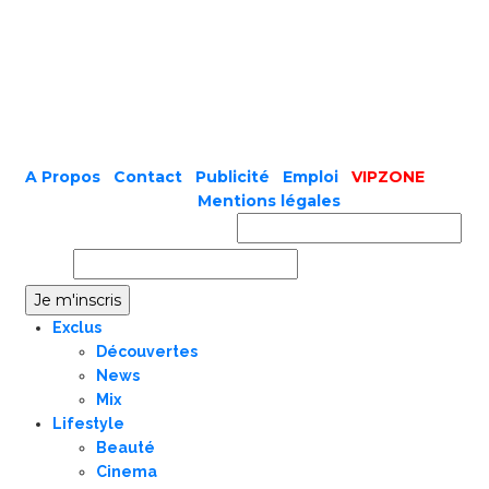
A Propos
|
Contact
|
Publicité
|
Emploi
|
VIPZONE
COPYRIGHT © 2019 |
Mentions légales
Prénom ou nom complet
Email
Exclus
Découvertes
News
Mix
Lifestyle
Beauté
Cinema