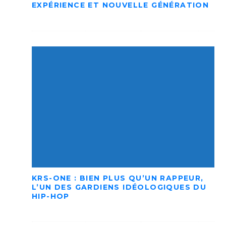
EXPÉRIENCE ET NOUVELLE GÉNÉRATION
KRS-ONE : BIEN PLUS QU’UN RAPPEUR,
L’UN DES GARDIENS IDÉOLOGIQUES DU
HIP-HOP