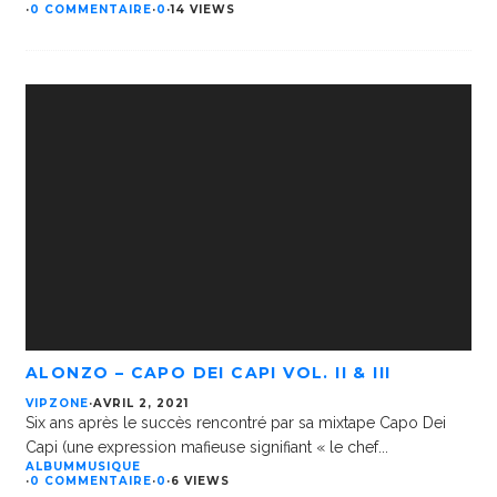
·
0 COMMENTAIRE
·
0
·
14 VIEWS
ALONZO – CAPO DEI CAPI VOL. II & III
VIPZONE
·
AVRIL 2, 2021
Six ans après le succès rencontré par sa mixtape Capo Dei
Capi (une expression mafieuse signifiant « le chef
...
ALBUM
MUSIQUE
·
0 COMMENTAIRE
·
0
·
6 VIEWS