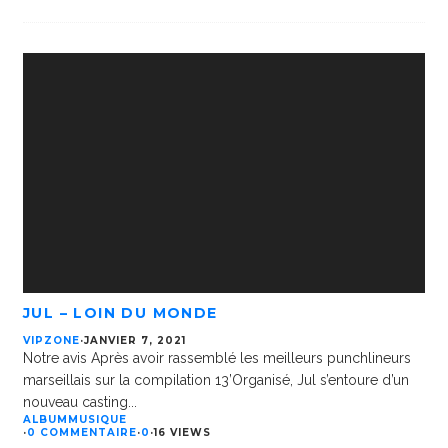
JUL – LOIN DU MONDE
VIPZONE
·
JANVIER 7, 2021
Notre avis Après avoir rassemblé les meilleurs punchlineurs
marseillais sur la compilation 13’Organisé, Jul s’entoure d’un
nouveau casting
...
ALBUM
MUSIQUE
·
0 COMMENTAIRE
·
0
·
16 VIEWS