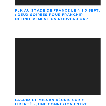
PLK AU STADE DE FRANCE LE 4 1 5 SEPT.
: DEUX SOIRÉES POUR FRANCHIR
DÉFINITIVEMENT UN NOUVEAU CAP
LACRIM ET MISSAN RÉUNIS SUR «
LIBERTÉ », UNE CONNEXION ENTRE