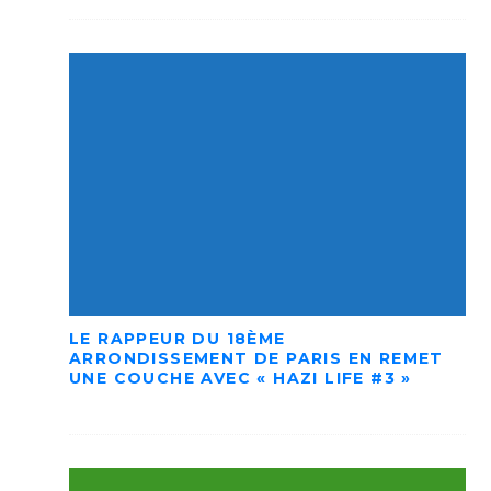
LE RAPPEUR DU 18ÈME
ARRONDISSEMENT DE PARIS EN REMET
UNE COUCHE AVEC « HAZI LIFE #3 »