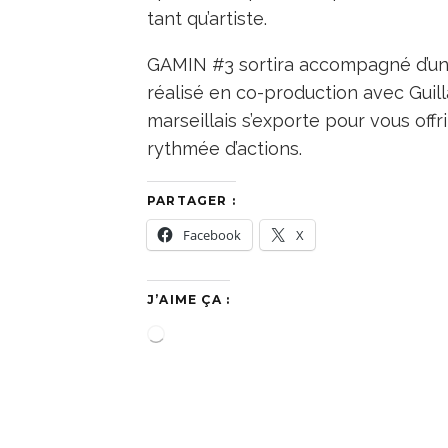
tant qu’artiste.
GAMIN #3 sortira accompagné d’un 
réalisé en co-production avec Guil
marseillais s’exporte pour vous off
rythmée d’actions.
PARTAGER :
Facebook
X
J’AIME ÇA :
C
h
a
r
g