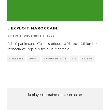
L’EXPLOIT MAROCCAIN
VIPZONE
·
DÉCEMBRE 7, 2022
Publié par Imrane C’est historique, le Maroc a fait tomber
l’étincelante Roja aux tirs au but garce à
...
LIFESTYLE
SPORT
0 COMMENTAIRE
0
2 VIEWS
la playlist urbaine de la semaine