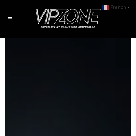
French
▼