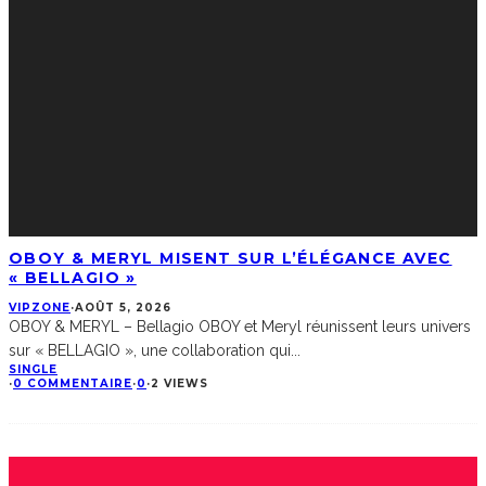
OBOY & MERYL MISENT SUR L’ÉLÉGANCE AVEC
« BELLAGIO »
VIPZONE
·
AOÛT 5, 2026
OBOY & MERYL – Bellagio OBOY et Meryl réunissent leurs univers
sur « BELLAGIO », une collaboration qui
...
SINGLE
·
0 COMMENTAIRE
·
0
·
2 VIEWS