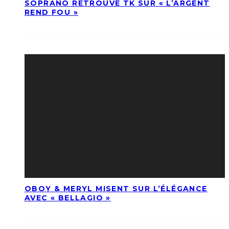
SOPRANO RETROUVE TK SUR « L’ARGENT
REND FOU »
OBOY & MERYL MISENT SUR L’ÉLÉGANCE
AVEC « BELLAGIO »