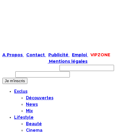
A Propos
|
Contact
|
Publicité
|
Emploi
|
VIPZONE
COPYRIGHT © 2019 |
Mentions légales
Prénom ou nom complet
Email
Exclus
Découvertes
News
Mix
Lifestyle
Beauté
Cinema