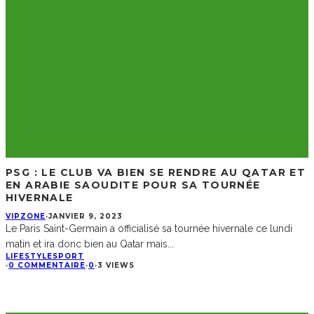
PSG : LE CLUB VA BIEN SE RENDRE AU QATAR ET
EN ARABIE SAOUDITE POUR SA TOURNÉE
HIVERNALE
VIPZONE
·
JANVIER 9, 2023
Le Paris Saint-Germain a officialisé sa tournée hivernale ce lundi
matin et ira donc bien au Qatar mais
...
LIFESTYLE
SPORT
·
0 COMMENTAIRE
·
0
·
3 VIEWS