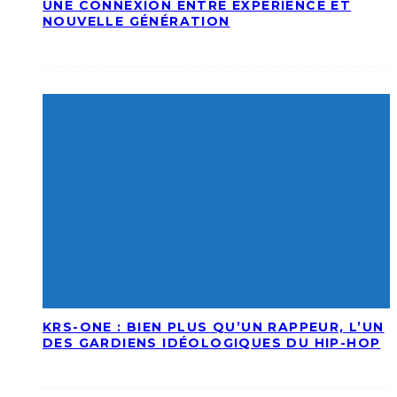
UNE CONNEXION ENTRE EXPÉRIENCE ET
NOUVELLE GÉNÉRATION
KRS-ONE : BIEN PLUS QU’UN RAPPEUR, L’UN
DES GARDIENS IDÉOLOGIQUES DU HIP-HOP