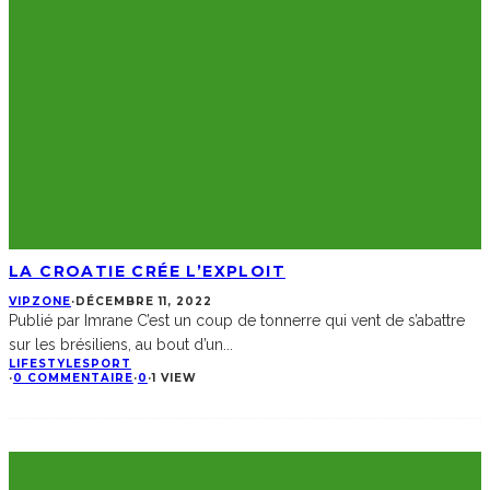
LA CROATIE CRÉE L’EXPLOIT
VIPZONE
·
DÉCEMBRE 11, 2022
Publié par Imrane C’est un coup de tonnerre qui vent de s’abattre
sur les brésiliens, au bout d’un
...
LIFESTYLE
SPORT
·
0 COMMENTAIRE
·
0
·
1 VIEW