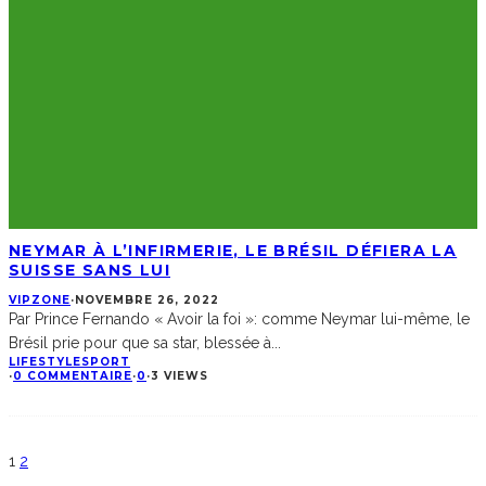
NEYMAR À L’INFIRMERIE, LE BRÉSIL DÉFIERA LA
SUISSE SANS LUI
VIPZONE
·
NOVEMBRE 26, 2022
Par Prince Fernando « Avoir la foi »: comme Neymar lui-même, le
Brésil prie pour que sa star, blessée à
...
LIFESTYLE
SPORT
·
0 COMMENTAIRE
·
0
·
3 VIEWS
1
2