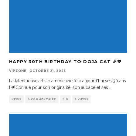
HAPPY 30TH BIRTHDAY TO DOJA CAT 🎉💖
VIPZONE
·
OCTOBRE 21, 2025
La talentueuse artiste américaine fête aujourd’hui ses 30 ans
! 🌟Connue pour son originalité, son audace et ses
...
NEWS
0 COMMENTAIRE
0
3 VIEWS