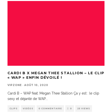
CARDI B X MEGAN THEE STALLION – LE CLIP
« WAP » ENFIN DÉVOILÉ !
VIPZONE
·
AOÛT 10, 2020
Cardi B – WAP feat. Megan Thee Stallion Ça y est : le clip
sexy et déjanté de WAP
...
CLIPS
VIDÉOS
0 COMMENTAIRE
0
25 VIEWS