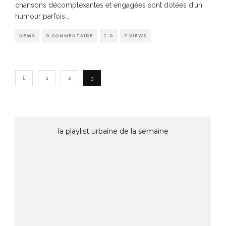
chansons décomplexantes et engagées sont dotées d’un
humour parfois
...
NEWS
0 COMMENTAIRE
0
7 VIEWS
1
2
3
la playlist urbaine de la semaine