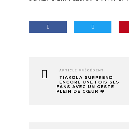
RAP GAME
RAPPEUSE AMÉRICAINE
RUBI ROSE
VIP
t
…
ARTICLE PRÉCÉDENT
TIAKOLA SURPREND
ENCORE UNE FOIS SES
FANS AVEC UN GESTE
PLEIN DE CŒUR ❤️