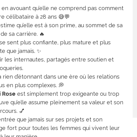
s en avouant qu’elle ne comprend pas comment
e célibataire à 28 ans 😅💬
stime qu’elle est à son prime, au sommet de sa
de sa carrière. 🔥
 se sent plus confiante, plus mature et plus
te que jamais. ✨
 les internautes, partagés entre soutien et
oqueries.
’a rien d’étonnant dans une ère où les relations
us en plus complexes. 💭
i Rose
est simplement trop exigeante ou trop
rouve qu’elle assume pleinement sa valeur et son
rcours. 💅
ntrée que jamais sur ses projets et son
 fort pour toutes les femmes qui vivent leur
à leur manière.