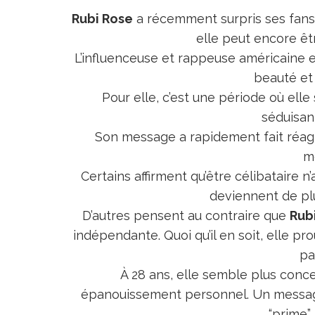
Rubi Rose
a récemment surpris ses fan
elle peut encore êtr
L’influenceuse et rappeuse américaine e
beauté et 
Pour elle, c’est une période où elle
séduisan
Son message a rapidement fait réagir
m
Certains affirment qu’être célibataire n
deviennent de pl
D’autres pensent au contraire que
Rub
indépendante. Quoi qu’il en soit, elle p
pa
À 28 ans, elle semble plus conce
épanouissement personnel. Un message
“prime” 