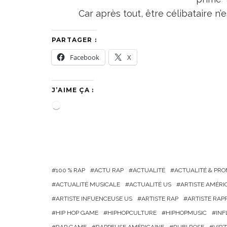
Car après tout, être célibataire n’
PARTAGER :
Facebook
X
J’AIME ÇA :
C
h
a
r
g
100 % RAP
ACTU RAP
ACTUALITÉ
ACTUALITÉ & PR
e
ACTUALITÉ MUSICALE
ACTUALITÉ US
ARTISTE AMÉRI
m
ARTISTE INFUENCEUSE US
ARTISTE RAP
ARTISTE RAP
e
HIP HOP GAME
HIPHOPCULTURE
HIPHOPMUSIC
INF
n