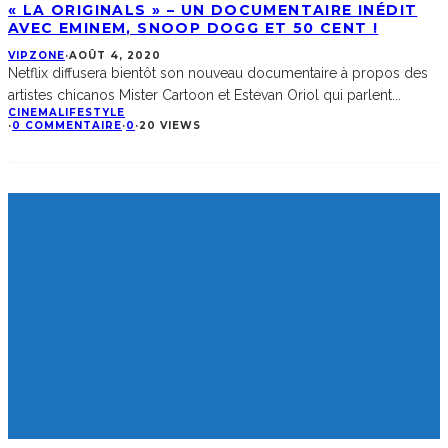
« LA ORIGINALS » – UN DOCUMENTAIRE INÉDIT
AVEC EMINEM, SNOOP DOGG ET 50 CENT !
VIPZONE
·
AOÛT 4, 2020
Netflix diffusera bientôt son nouveau documentaire à propos des
artistes chicanos Mister Cartoon et Estevan Oriol qui parlent
...
CINEMA
LIFESTYLE
·
0 COMMENTAIRE
·
0
·
20 VIEWS