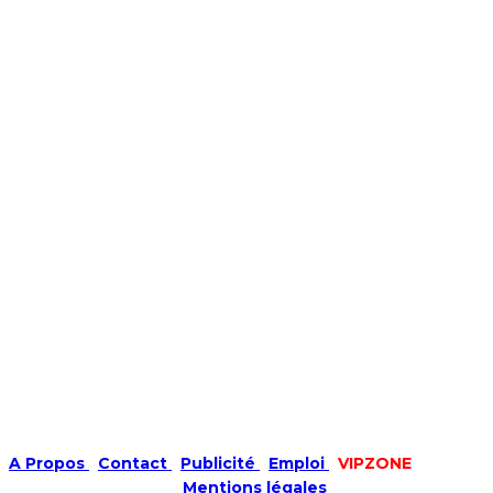
A Propos
|
Contact
|
Publicité
|
Emploi
|
VIPZONE
COPYRIGHT © 2019 |
Mentions légales