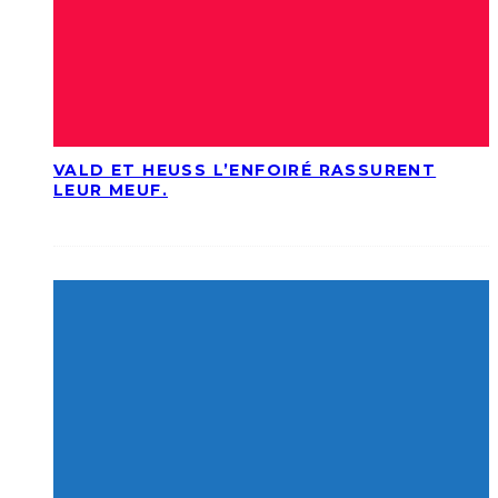
VALD ET HEUSS L’ENFOIRÉ RASSURENT
LEUR MEUF.