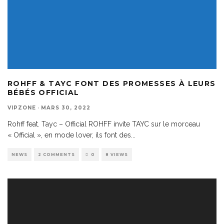
ROHFF & TAYC FONT DES PROMESSES À LEURS
BÉBÉS OFFICIAL
VIPZONE
·
MARS 30, 2022
Rohff feat. Tayc – Official ROHFF invite TAYC sur le morceau
« Official », en mode lover, ils font des
...
NEWS
2 COMMENTS
0
8 VIEWS