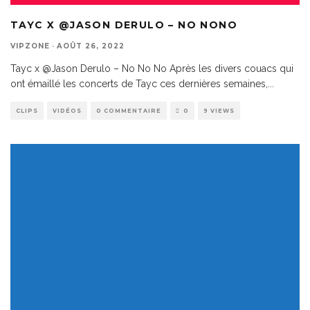
TAYC X @JASON DERULO – NO NONO
VIPZONE
·
AOÛT 26, 2022
Tayc x @Jason Derulo – No No No Après les divers couacs qui
ont émaillé les concerts de Tayc ces dernières semaines,
...
CLIPS
VIDÉOS
0 COMMENTAIRE
0
9 VIEWS