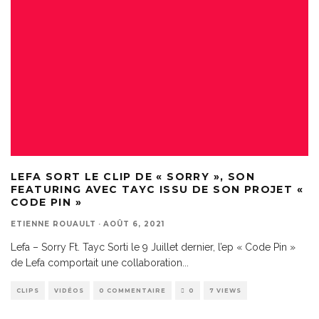
LEFA SORT LE CLIP DE « SORRY », SON
FEATURING AVEC TAYC ISSU DE SON PROJET «
CODE PIN »
ETIENNE ROUAULT
·
AOÛT 6, 2021
Lefa – Sorry Ft. Tayc Sorti le 9 Juillet dernier, l’ep « Code Pin »
de Lefa comportait une collaboration
...
CLIPS
VIDÉOS
0 COMMENTAIRE
0
7 VIEWS