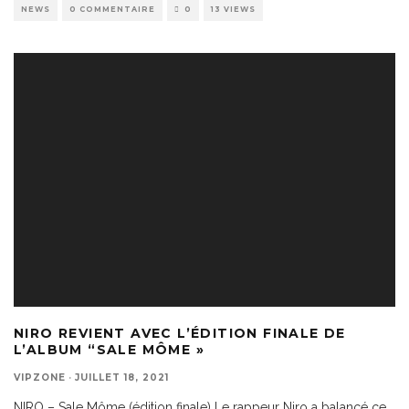
NEWS
0 COMMENTAIRE
0
13 VIEWS
NIRO REVIENT AVEC L’ÉDITION FINALE DE
L’ALBUM “SALE MÔME »
VIPZONE
·
JUILLET 18, 2021
NIRO – Sale Môme (édition finale) Le rappeur Niro a balancé ce