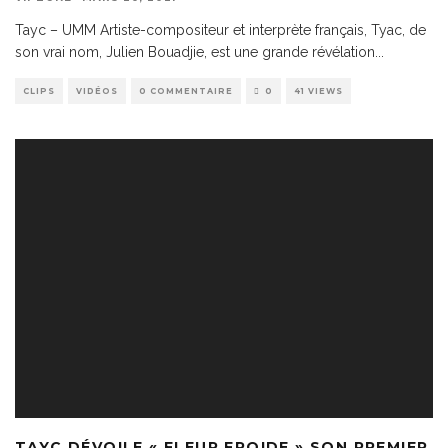
Tayc – UMM Artiste-compositeur et interprète français, Tyac, de
son vrai nom, Julien Bouadjie, est une grande révélation
...
CLIPS
VIDÉOS
0 COMMENTAIRE
0
41 VIEWS
TAYC DÉVOILE « FLEUR FROIDE » SON PREMIER