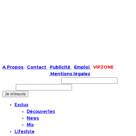
A Propos
|
Contact
|
Publicité
|
Emploi
|
VIPZONE
COPYRIGHT © 2019 |
Mentions légales
Prénom ou nom complet
Email
Exclus
Découvertes
News
Mix
Lifestyle