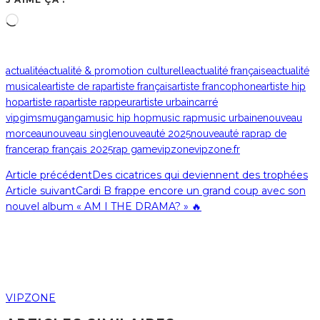
Chargement…
actualité
actualité & promotion culturelle
actualité française
actualité
musicale
artiste de rap
artiste français
artiste francophone
artiste hip
hop
artiste rap
artiste rappeur
artiste urbain
carré
vip
gims
muganga
music hip hop
music rap
music urbaine
nouveau
morceau
nouveau single
nouveauté 2025
nouveauté rap
rap de
france
rap français 2025
rap game
vipzone
vipzone.fr
Article précédent
Des cicatrices qui deviennent des trophées
Article suivant
Cardi B frappe encore un grand coup avec son
nouvel album « AM I THE DRAMA? » 🔥
VIPZONE