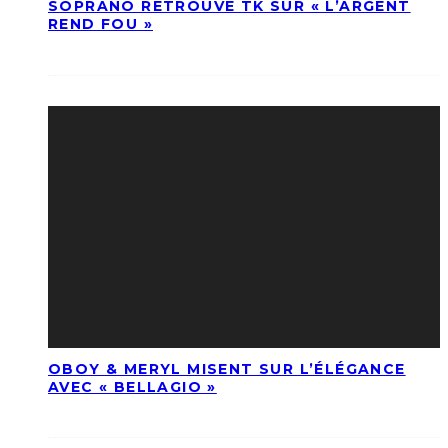
SOPRANO RETROUVE TK SUR « L’ARGENT
REND FOU »
OBOY & MERYL MISENT SUR L’ÉLÉGANCE
AVEC « BELLAGIO »