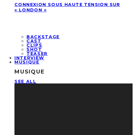
CONNEXION SOUS HAUTE TENSION SUR
« LONDON »
BACKSTAGE
CAST
CLIPS
SHOT
TEASER
INTERVIEW
MUSIQUE
MUSIQUE
SEE ALL