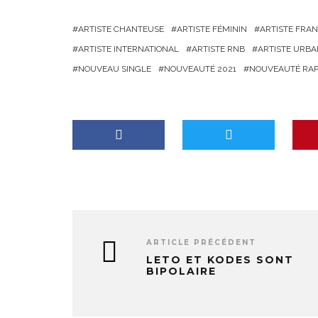
g
ARTISTE CHANTEUSE
ARTISTE FÉMININ
ARTISTE FRAN
e
ARTISTE INTERNATIONAL
ARTISTE RNB
ARTISTE URBA
m
NOUVEAU SINGLE
NOUVEAUTÉ 2021
NOUVEAUTÉ RA
e
n
t
…
ARTICLE PRÉCÉDENT
LETO ET KODES SONT
BIPOLAIRE