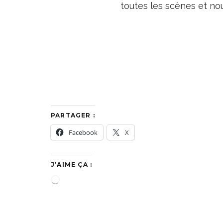
toutes les scènes et no
PARTAGER :
Facebook
X
J’AIME ÇA :
C
h
a
r