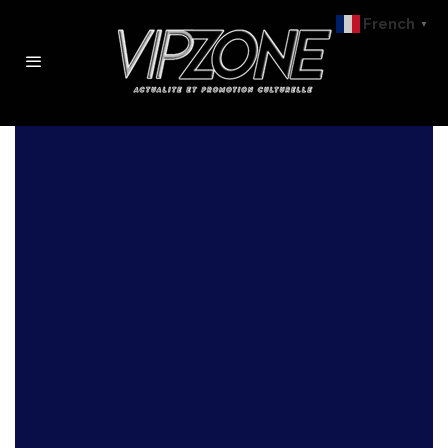
French
▼