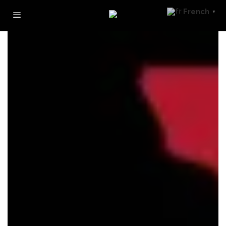
French
▼