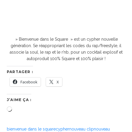
» Bienvenue dans le Square » est un cypher nouvelle
génération. Se réappropriant les codes du rap/freestyle, il
associe la soul, le rap et le r’nb, pour un cocktail explosif et
autoproduit 100% Square et 100% plaisir !
PARTAGER :
Facebook
X
J’AIME ÇA :
Chargement…
bienvenue dans le square
cypher
nouveau clip
nouveau