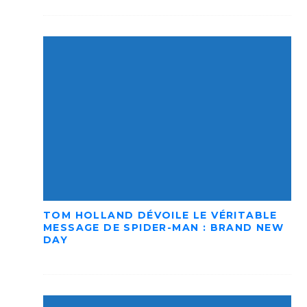
TOM HOLLAND DÉVOILE LE VÉRITABLE
MESSAGE DE SPIDER-MAN : BRAND NEW
DAY