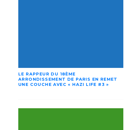
LE RAPPEUR DU 18ÈME
ARRONDISSEMENT DE PARIS EN REMET
UNE COUCHE AVEC « HAZI LIFE #3 »