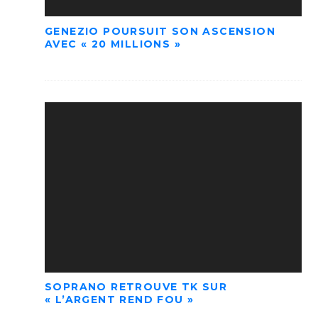
GENEZIO POURSUIT SON ASCENSION
AVEC « 20 MILLIONS »
SOPRANO RETROUVE TK SUR
« L’ARGENT REND FOU »