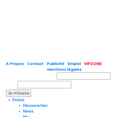
A Propos
|
Contact
|
Publicité
|
Emploi
|
VIPZONE
COPYRIGHT © 2019 |
Mentions légales
Prénom ou nom complet
Email
Exclus
Découvertes
News
Mix