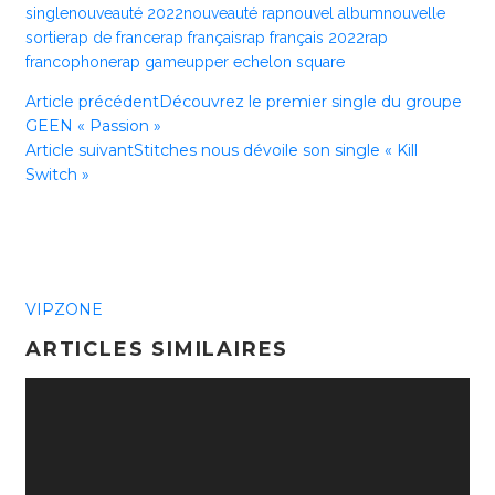
single
nouveauté 2022
nouveauté rap
nouvel album
nouvelle
sortie
rap de france
rap français
rap français 2022
rap
francophone
rap game
upper echelon square
Article précédent
Découvrez le premier single du groupe
GEEN « Passion »
Article suivant
Stitches nous dévoile son single « Kill
Switch »
VIPZONE
ARTICLES SIMILAIRES