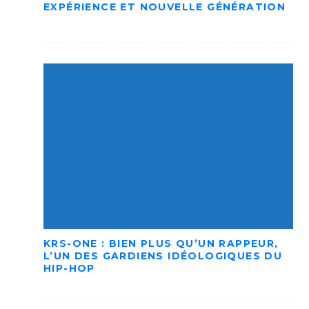
EXPÉRIENCE ET NOUVELLE GÉNÉRATION
KRS-ONE : BIEN PLUS QU’UN RAPPEUR,
L’UN DES GARDIENS IDÉOLOGIQUES DU
HIP-HOP