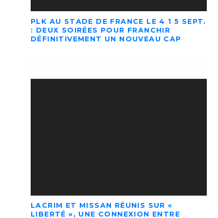
PLK AU STADE DE FRANCE LE 4 1 5 SEPT.
: DEUX SOIRÉES POUR FRANCHIR
DÉFINITIVEMENT UN NOUVEAU CAP
LACRIM ET MISSAN RÉUNIS SUR «
LIBERTÉ », UNE CONNEXION ENTRE