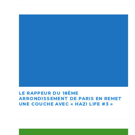
LE RAPPEUR DU 18ÈME
ARRONDISSEMENT DE PARIS EN REMET
UNE COUCHE AVEC « HAZI LIFE #3 »