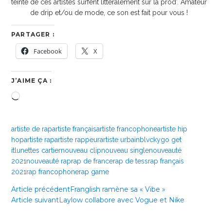
teinté de ces artistes surfent littéralement sur la prod’. Amateur
de drip et/ou de mode, ce son est fait pour vous !
PARTAGER :
Facebook
X
J’AIME ÇA :
Chargement…
artiste de rap
artiste français
artiste francophone
artiste hip
hop
artiste rap
artiste rappeur
artiste urbain
blvcky
go get
it
lunettes cartier
nouveau clip
nouveau single
nouveauté
2021
nouveauté rap
rap de france
rap de tess
rap français
2021
rap francophone
rap game
Article précédent
Franglish ramène sa « Vibe »
Article suivant
Laylow collabore avec Vogue et Nike