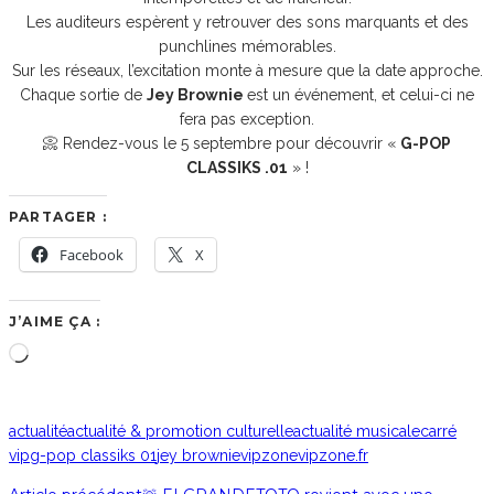
Les auditeurs espèrent y retrouver des sons marquants et des
punchlines mémorables.
Sur les réseaux, l’excitation monte à mesure que la date approche.
Chaque sortie de
Jey Brownie
est un événement, et celui-ci ne
fera pas exception.
📀 Rendez-vous le 5 septembre pour découvrir «
G-POP
CLASSIKS .01
» !
PARTAGER :
Facebook
X
J’AIME ÇA :
Chargement…
actualité
actualité & promotion culturelle
actualité musicale
carré
vip
g-pop classiks 01
jey brownie
vipzone
vipzone.fr