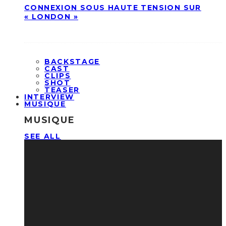
CONNEXION SOUS HAUTE TENSION SUR
« LONDON »
BACKSTAGE
CAST
CLIPS
SHOT
TEASER
INTERVIEW
MUSIQUE
MUSIQUE
SEE ALL