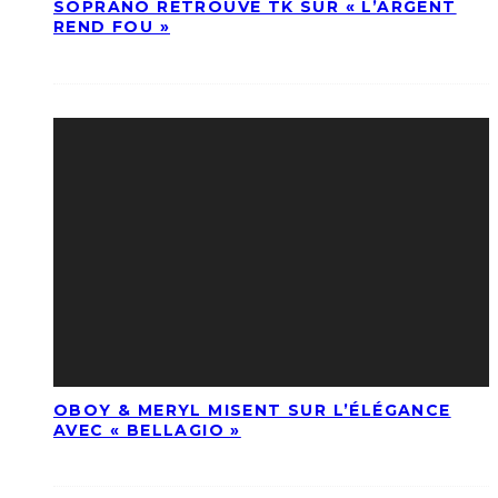
SOPRANO RETROUVE TK SUR « L’ARGENT
REND FOU »
OBOY & MERYL MISENT SUR L’ÉLÉGANCE
AVEC « BELLAGIO »