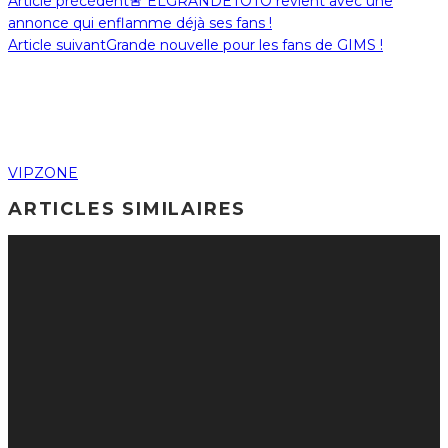
Article précédent
🚨 ELGRANDETOTO revient avec une
annonce qui enflamme déjà ses fans !
Article suivant
Grande nouvelle pour les fans de GIMS !
VIPZONE
ARTICLES SIMILAIRES