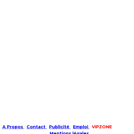
A Propos
|
Contact
|
Publicité
|
Emploi
|
VIPZONE
COPYRIGHT © 2019 |
Mentions légales