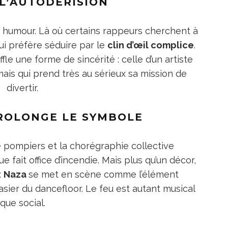
 L’AUTODÉRISION
t humour. Là où certains rappeurs cherchent à
ui préfère séduire par le
clin d’œil complice
.
uffle une forme de sincérité : celle d’un artiste
mais qui prend très au sérieux sa mission de
divertir.
PROLONGE LE SYMBOLE
e pompiers et la chorégraphie collective
 fait office d’incendie. Mais plus qu’un décor,
:
Naza
se met en scène comme l’élément
asier du dancefloor. Le feu est autant musical
que social.