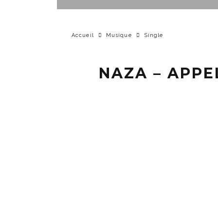
Accueil
Musique
Single
NAZA – APPE