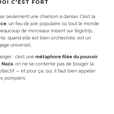
OI C’EST FORT
pas seulement une chanson à danser. C’est la
nce
, un feu de joie populaire où tout le monde
beaucoup de morceaux misent sur l’égotrip,
te, quand elle est bien orchestrée, est un
gage universel.
anger : c’est une
métaphore filée du pouvoir
z
Naza
, on ne se contente pas de bouger la
llectif — et pour ça, oui, il faut bien appeler
es pompiers.