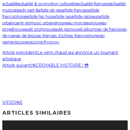
actualité
actualité & promotion culturelle
actualité française
actualité
musicale
adn part II
artiste de rap
artiste français
artiste
francophone
artiste hip hop
artiste rap
artiste rappeur
artiste
urbain
carré vip
music urbaine
nouveau morceau
nouveau
projet
nouveauté 2025
nouveauté rap
nouvel album
rap de france
rap
de rue
rap de tess
rap français 2025
rap francophone
rap
game
vipzone
vipzone.fr
yorssy
Article précédent
Le vent chaud qui annonce un tournant
artistique
Article suivant
INCROYABLE HISTOIRE ! 😳
VIPZONE
ARTICLES SIMILAIRES