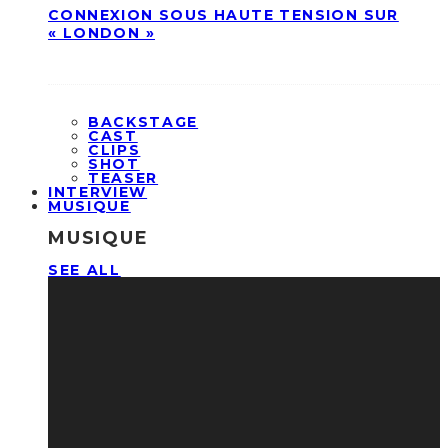
CONNEXION SOUS HAUTE TENSION SUR
« LONDON »
BACKSTAGE
CAST
CLIPS
SHOT
TEASER
INTERVIEW
MUSIQUE
MUSIQUE
SEE ALL