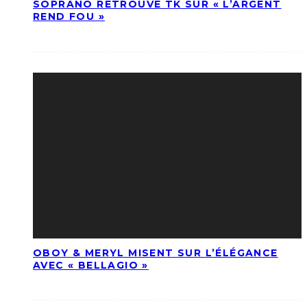
SOPRANO RETROUVE TK SUR « L’ARGENT
REND FOU »
OBOY & MERYL MISENT SUR L’ÉLÉGANCE
AVEC « BELLAGIO »