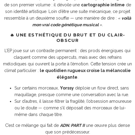
de son premier volume : il dévoile une
cartographie intime
de
son identité artistique. Loin d’être une suite mécanique, ce projet
ressemble à un deuxième souffle — une manière de dire :
«
voilà
mon vrai code génétique musical
»
.
🔥 UNE ESTHÉTIQUE DU BRUT ET DU CLAIR-
OBSCUR
L’EP joue sur un contraste permanent : des prods énergiques qui
claquent comme des uppercuts, mais avec des refrains
mélodiques qui ouvrent la porte à l’émotion. Cette tension crée un
climat particulier :
le quotidien rugueux croise la mélancolie
élégante
.
Sur certains morceaux,
Yorssy
déploie un flow direct, sans
maquillage, presque comme une conversation avec la rue.
Sur d’autres, il laisse filtrer la fragilité, l’obsession amoureuse
ou le doute — comme s’il déposait des morceaux de lui-
même dans chaque titre.
C’est ce mélange qui fait de
ADN: PART II
une œuvre plus dense
que son prédécesseur.