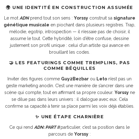
🌍 UNE IDENTITÉ EN CONSTRUCTION ASSUMÉE
Le mot
ADN
prend tout son sens :
Yorssy
construit sa
signature
génétique musicale
en piochant dans plusieurs registres. Trap,
mélodie, egotrip, introspection — il n’essaie pas de choisir, il
assume le tout. Cette hybridité, loin d’être confuse, dessine
justement son profil unique : celui d’un artiste qui avance en
brouillant les codes.
🤝 LES FEATURINGS COMME TREMPLINS, PAS
COMME BÉQUILLES
Inviter des figures comme
Guy2Bezbar
ou
Leto
n’est pas un
geste marketing anodin. C’est une manière de s’ancrer dans une
scène qui compte, tout en affirmant sa propre couleur.
Yorssy
ne
se dilue pas dans leurs univers : il dialogue avec eux. Cela
confirme sa capacité à tenir sa place parmi les voix déjà établies.
✨ UNE ÉTAPE CHARNIÈRE
Ce qui rend
ADN: PART II
particulier, c’est sa position dans le
parcours de
Yorssy
: