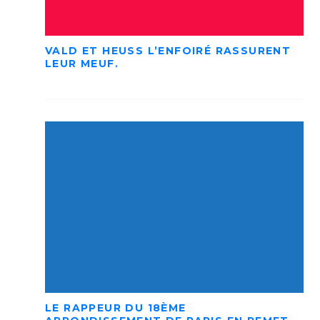
VALD ET HEUSS L’ENFOIRÉ RASSURENT
LEUR MEUF.
LE RAPPEUR DU 18ÈME