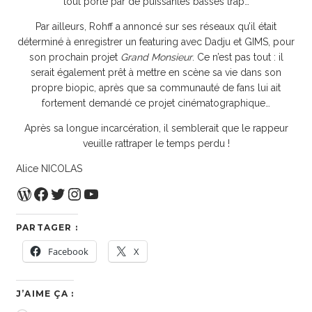
tout porté par de puissantes basses trap…
Par ailleurs, Rohff a annoncé sur ses réseaux qu’il était
déterminé à enregistrer un featuring avec Dadju et GIMS, pour
son prochain projet
Grand Monsieur
. Ce n’est pas tout : il
serait également prêt à mettre en scène sa vie dans son
propre biopic, après que sa communauté de fans lui ait
fortement demandé ce projet cinématographique…
Après sa longue incarcération, il semblerait que le rappeur
veuille rattraper le temps perdu !
Alice NICOLAS
WordPress
Facebook
Twitter
Instagram
YouTube
PARTAGER :
Facebook
X
J’AIME ÇA :