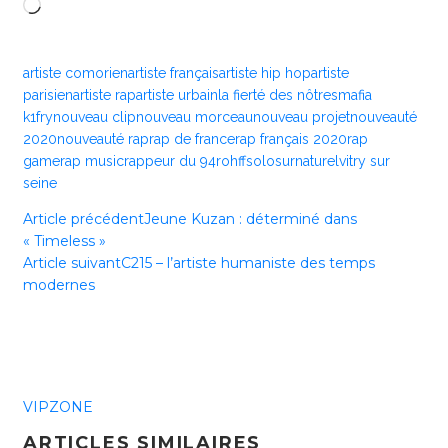
Chargement…
artiste comorien
artiste français
artiste hip hop
artiste
parisien
artiste rap
artiste urbain
la fierté des nôtres
mafia
k1fry
nouveau clip
nouveau morceau
nouveau projet
nouveauté
2020
nouveauté rap
rap de france
rap français 2020
rap
game
rap music
rappeur du 94
rohff
solo
surnaturel
vitry sur
seine
Article précédent
Jeune Kuzan : déterminé dans
« Timeless »
Article suivant
C215 – l’artiste humaniste des temps
modernes
VIPZONE
ARTICLES SIMILAIRES