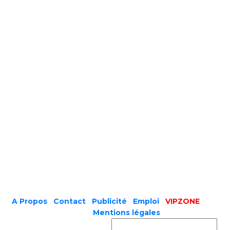
A Propos
|
Contact
|
Publicité
|
Emploi
|
VIPZONE
COPYRIGHT © 2019 |
Mentions légales
Prénom ou nom complet