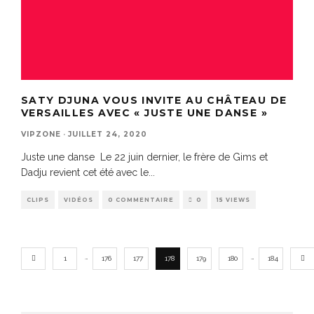
SATY DJUNA VOUS INVITE AU CHÂTEAU DE
VERSAILLES AVEC « JUSTE UNE DANSE »
VIPZONE
·
JUILLET 24, 2020
Juste une danse Le 22 juin dernier, le frère de Gims et
Dadju revient cet été avec le
...
CLIPS
VIDÉOS
0 COMMENTAIRE
0
15 VIEWS
…
…
1
176
177
178
179
180
184