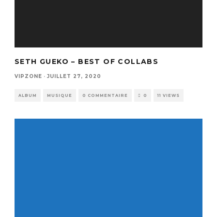
SETH GUEKO – BEST OF COLLABS
VIPZONE
·
JUILLET 27, 2020
ALBUM
MUSIQUE
0 COMMENTAIRE
0
11 VIEWS