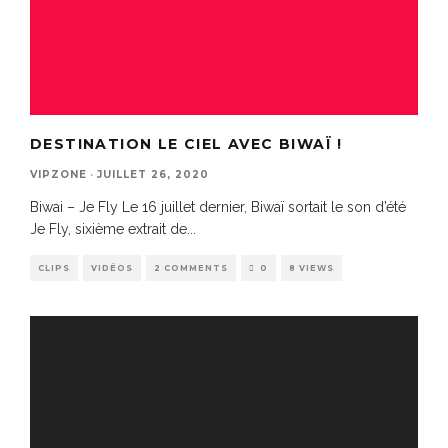
DESTINATION LE CIEL AVEC BIWAÏ !
VIPZONE
·
JUILLET 26, 2020
Biwai – Je Fly Le 16 juillet dernier, Biwaï sortait le son d’été
Je Fly, sixième extrait de
...
CLIPS
VIDÉOS
2 COMMENTS
0
8 VIEWS