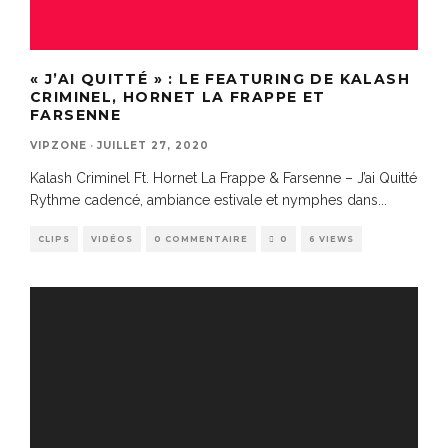
« J’AI QUITTÉ » : LE FEATURING DE KALASH
CRIMINEL, HORNET LA FRAPPE ET
FARSENNE
VIPZONE
·
JUILLET 27, 2020
Kalash Criminel Ft. Hornet La Frappe & Farsenne – J’ai Quitté
Rythme cadencé, ambiance estivale et nymphes dans
...
CLIPS
VIDÉOS
0 COMMENTAIRE
0
6 VIEWS