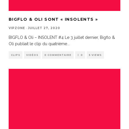
BIGFLO & OLI SONT « INSOLENTS »
VIPZONE
·
JUILLET 27, 2020
BIGFLO & Oli – INSOLENT #4 Le 3 juillet dernier, Bigflo &
Oli publiait le clip du quatrième
...
CLIPS
VIDÉOS
0 COMMENTAIRE
0
5 VIEWS