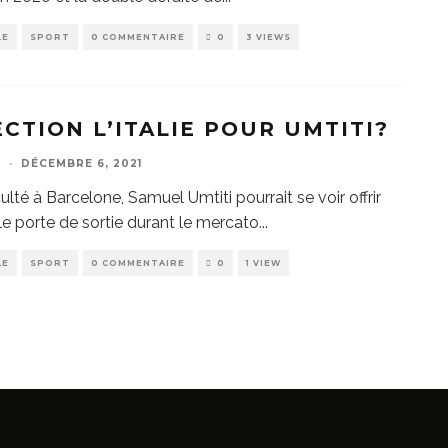
LE
SPORT
0 COMMENTAIRE
0
3 VIEWS
ECTION L’ITALIE POUR UMTITI?
E
·
DÉCEMBRE 6, 2021
culté à Barcelone, Samuel Umtiti pourrait se voir offrir
le porte de sortie durant le mercato
...
LE
SPORT
0 COMMENTAIRE
0
1 VIEW