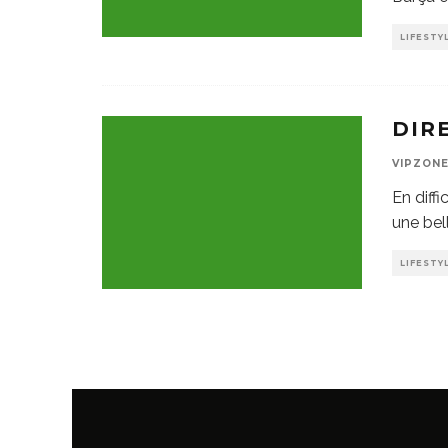
LIFESTY
DIR
VIPZON
En diffi
une bel
LIFESTY