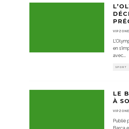
L’O
DÉC
PRÉ
VIPZON
L’Olymp
en s’im
avec
...
SPORT
LE 
À S
VIPZON
Publié p
Barça e