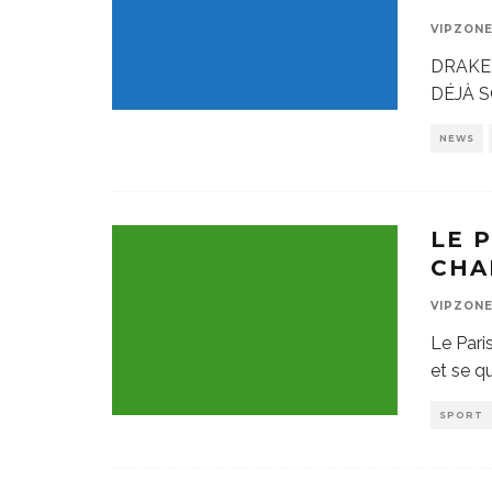
VIPZON
DRAKE 
DÉJÀ S
NEWS
LE 
CHA
VIPZON
Le Pari
et se q
SPORT