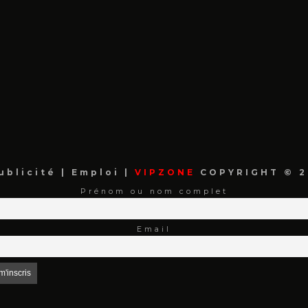
ublicité
|
Emploi
|
VIPZONE
COPYRIGHT © 2
Prénom ou nom complet
Email