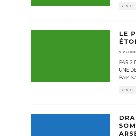
SPORT
LE 
ÉTO
VIPZON
PARIS 
UNE D
Paris S
SPORT
DRA
SOM
ARS