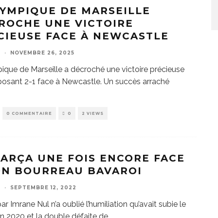
LYMPIQUE DE MARSEILLE
ROCHE UNE VICTOIRE
CIEUSE FACE À NEWCASTLE
E
·
NOVEMBRE 26, 2025
ique de Marseille a décroché une victoire précieuse
posant 2-1 face à Newcastle. Un succès arraché
0 COMMENTAIRE
0
2 VIEWS
BARÇA UNE FOIS ENCORE FACE
ON BOURREAU BAVAROI
E
·
SEPTEMBRE 12, 2022
ar Imrane Nul n’a oublié l’humiliation qu’avait subie le
n 2020 et la double défaite de
...