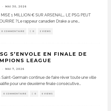
E
·
MAI 30, 2026
MISE 1 MILLION € SUR ARSENAL… LE PSG PEUT
OURIRE ?Le rappeur canadien Drake a une
...
0 COMMENTAIRE
0
2 VIEWS
PSG S’ENVOLE EN FINALE DE
MPIONS LEAGUE
E
·
MAI 7, 2026
s Saint-Germain continue de faire rêver toute une ville
ualifie pour une deuxième finale consécutive
...
0 COMMENTAIRE
0
6 VIEWS