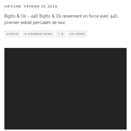
VIPZONE
·
FÉVRIER 25, 2026
Bigflo & Oli – 44D Bigflo & Oli reviennent en force avec 44D,
premier extrait percutant de leur
...
SINGLE
0 COMMENTAIRE
0
26 VIEWS