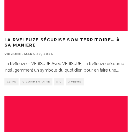
LA RVFLEUZE SÉCURISE SON TERRITOIRE… À
SA MANIÈRE
VIPZONE
·
MARS 27, 2026
La Rvfleuze – VERISURE Avec VERISURE, La Rvfleuze détourne
intelligemment un symbole du quotidien pour en faire une
...
CLIPS
0 COMMENTAIRE
0
3 VIEWS