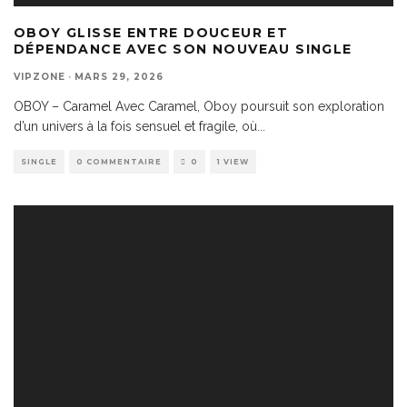
OBOY GLISSE ENTRE DOUCEUR ET
DÉPENDANCE AVEC SON NOUVEAU SINGLE
VIPZONE
·
MARS 29, 2026
OBOY – Caramel Avec Caramel, Oboy poursuit son exploration
d’un univers à la fois sensuel et fragile, où
...
SINGLE
0 COMMENTAIRE
0
1 VIEW