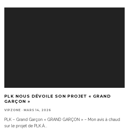
PLK NOUS DÉVOILE SON PROJET « GRAND
GARÇON »
VIPZONE
·
MARS 14, 2026
PLK – Grand Garçon « GRAND GARÇON » – Mon avis à chaud
sur le projet de PLK.À
...