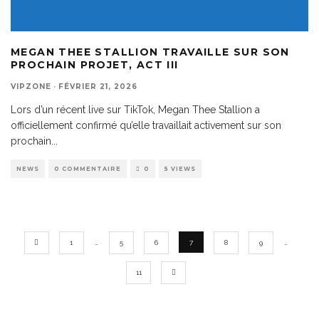
MEGAN THEE STALLION TRAVAILLE SUR SON
PROCHAIN PROJET, ACT III
VIPZONE
·
FÉVRIER 21, 2026
Lors d’un récent live sur TikTok, Megan Thee Stallion a
officiellement confirmé qu’elle travaillait activement sur son
prochain
...
NEWS
0 COMMENTAIRE
0
5 VIEWS
1
…
5
6
7
8
9
…
11