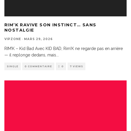
RIM’K RAVIVE SON INSTINCT… SANS
NOSTALGIE
VIPZONE
·
MARS 29, 2026
RIM’K – Kid Bad Avec KID BAD, Rim’K ne regarde pas en arrière
— il replonge dedans, mais
...
SINGLE
0 COMMENTAIRE
0
7 VIEWS