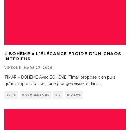
« BOHÈME » L’ÉLÉGANCE FROIDE D’UN CHAOS
INTÉRIEUR
VIPZONE
·
MARS 27, 2026
TIMAR – BOHÈME Avec BOHÈME, Timar propose bien plus
qu’un simple clip : c’est une plongée visuelle dans
...
CLIPS
0 COMMENTAIRE
0
15 VIEWS