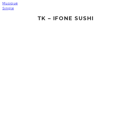
Musique
Single
TK – IFONE SUSHI