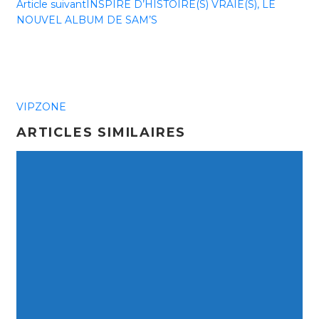
Article suivant
INSPIRÉ D’HISTOIRE(S) VRAIE(S), LE
NOUVEL ALBUM DE SAM’S
VIPZONE
ARTICLES SIMILAIRES