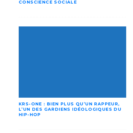
CONSCIENCE SOCIALE
KRS-ONE : BIEN PLUS QU’UN RAPPEUR,
L’UN DES GARDIENS IDÉOLOGIQUES DU
HIP-HOP