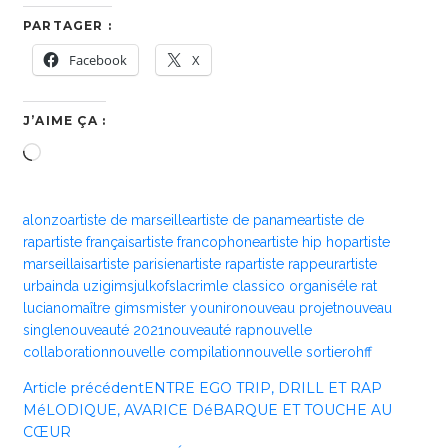
PARTAGER :
Facebook
X
J’AIME ÇA :
Chargement…
alonzo
artiste de marseille
artiste de paname
artiste de
rap
artiste français
artiste francophone
artiste hip hop
artiste
marseillais
artiste parisien
artiste rap
artiste rappeur
artiste
urbain
da uzi
gims
jul
kofs
lacrim
le classico organisé
le rat
luciano
maître gims
mister you
niro
nouveau projet
nouveau
single
nouveauté 2021
nouveauté rap
nouvelle
collaboration
nouvelle compilation
nouvelle sortie
rohff
Article précédent
ENTRE EGO TRIP, DRILL ET RAP
MéLODIQUE, AVARICE DéBARQUE ET TOUCHE AU
CŒUR