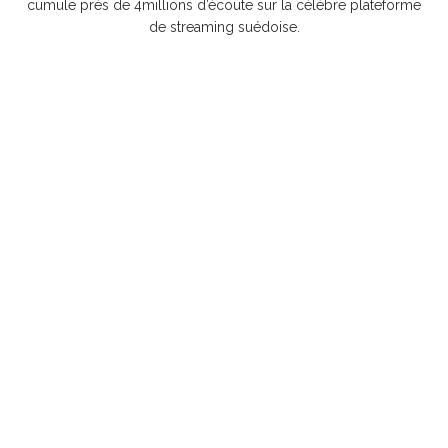
cumule près de 4millions d’écoute sur la célèbre plateforme
de streaming suédoise.