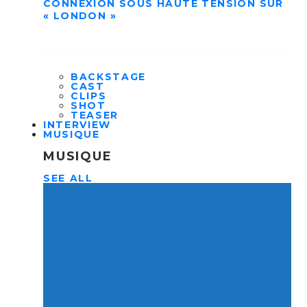
CONNEXION SOUS HAUTE TENSION SUR
« LONDON »
BACKSTAGE
CAST
CLIPS
SHOT
TEASER
INTERVIEW
MUSIQUE
MUSIQUE
SEE ALL