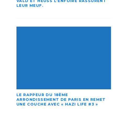
VALD ET HEUSS L’ENFOIRÉ RASSURENT
LEUR MEUF.
LE RAPPEUR DU 18ÈME
ARRONDISSEMENT DE PARIS EN REMET
UNE COUCHE AVEC « HAZI LIFE #3 »