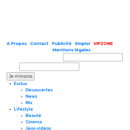
A Propos
|
Contact
|
Publicité
|
Emploi
|
VIPZONE
COPYRIGHT © 2019 |
Mentions légales
Prénom ou nom complet
Email
Exclus
Découvertes
News
Mix
Lifestyle
Beauté
Cinema
Jeux-vidéos