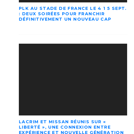
PLK AU STADE DE FRANCE LE 4 1 5 SEPT.
: DEUX SOIRÉES POUR FRANCHIR
DÉFINITIVEMENT UN NOUVEAU CAP
LACRIM ET MISSAN RÉUNIS SUR «
LIBERTÉ », UNE CONNEXION ENTRE
EXPÉRIENCE ET NOUVELLE GÉNÉRATION