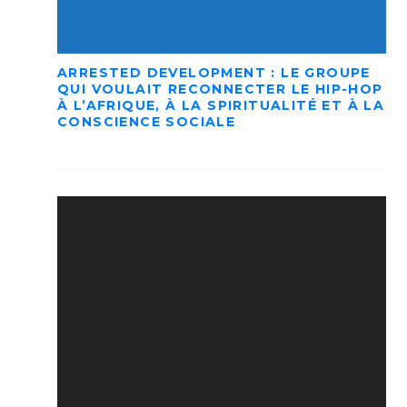
ARRESTED DEVELOPMENT : LE GROUPE
QUI VOULAIT RECONNECTER LE HIP-HOP
À L’AFRIQUE, À LA SPIRITUALITÉ ET À LA
CONSCIENCE SOCIALE