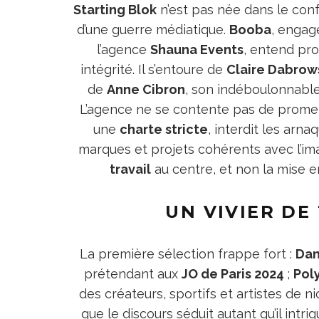
Starting Blok
n’est pas née dans le conf
d’une guerre médiatique.
Booba
, engag
l’agence
Shauna Events
, entend pro
intégrité. Il s’entoure de
Claire Dabrow
de
Anne Cibron
, son indéboulonnable
L’agence ne se contente pas de prome
une
charte stricte
, interdit les arna
marques et projets cohérents avec l’imag
travail
au centre, et non la mise e
UN VIVIER DE
La première sélection frappe fort :
Dan
prétendant aux
JO de Paris 2024
;
Pol
des créateurs, sportifs et artistes de n
que le discours séduit autant qu’il intri