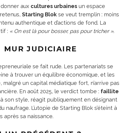
e donner aux
cultures urbaines
un espace
s retenus,
Starting Blok
se veut tremplin : moins
ntenu authentique et d’actions de fond. La
if :
« On est là pour bosser, pas pour tricher »
.
U MUR JUDICIAIRE
trepreneuriale se fait rude. Les partenariats se
eine à trouver un équilibre économique, et les
 malgré un capital médiatique fort, n’arrive pas
ancière. En août 2025, le verdict tombe :
faillite
e à son style, réagit publiquement en désignant
naufrage. L’utopie de Starting Blok s’éteint à
s après sa naissance.