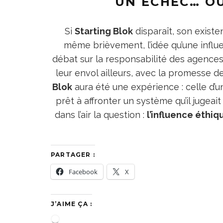
UN ÉCHEC… O
Si
Starting Blok
disparaît, son existe
même brièvement, l’idée qu’une influe
débat sur la responsabilité des agences.
leur envol ailleurs, avec la promesse de
Blok
aura été une expérience : celle d’
prêt à affronter un système qu’il jugeai
dans l’air la question :
l’influence éthiq
PARTAGER :
Facebook
X
J’AIME ÇA :
C