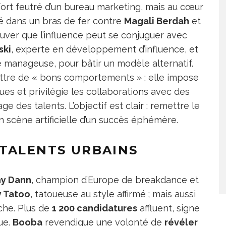
ort feutré d’un bureau marketing, mais au cœur
é dans un bras de fer contre
Magali Berdah
et
uver que l’influence peut se conjuguer avec
ski
, experte en développement d’influence, et
 manageuse, pour bâtir un modèle alternatif.
ttre de « bons comportements » : elle impose
ques et privilégie les collaborations avec des
e des talents. L’objectif est clair : remettre le
n scène artificielle d’un succès éphémère.
 TALENTS URBAINS
y Dann
, champion d’Europe de breakdance et
y Tatoo
, tatoueuse au style affirmé ; mais aussi
iche. Plus de
1 200 candidatures
affluent, signe
gue.
Booba
revendique une volonté de
révéler